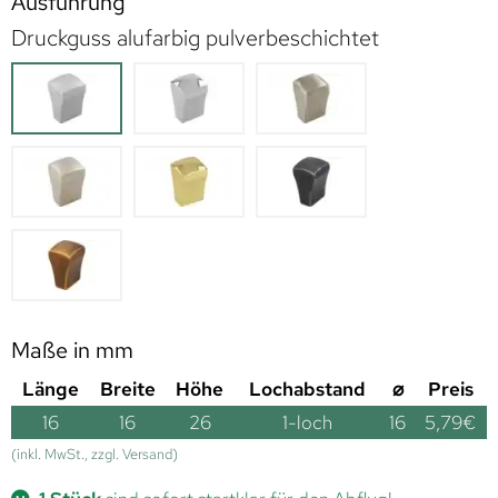
Ausführung
Druckguss alufarbig pulverbeschichtet
Maße in mm
Länge
Breite
Höhe
Lochabstand
⌀
Preis
16
16
26
1-loch
16
5,79
€
(inkl. MwSt., zzgl. Versand)