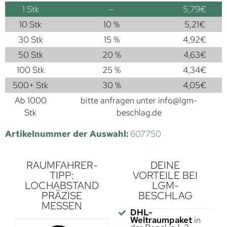
1
Stk
—
5,79
€
10 Stk
10 %
5,21
€
30 Stk
15 %
4,92
€
50 Stk
20 %
4,63
€
100 Stk
25 %
4,34
€
500+ Stk
30 %
4,05
€
Ab 1000
bitte anfragen unter
info@lgm-
Stk
beschlag.de
Artikelnummer der Auswahl:
607750
RAUMFAHRER-
DEINE
TIPP:
VORTEILE BEI
LOCHABSTAND
LGM-
PRÄZISE
BESCHLAG
MESSEN
DHL-
Weltraumpaket
in