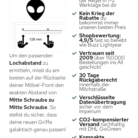
der Regel in 1–2
Werktage bei dir
Kein Krieg der
Rabatte
du
bekommst immer
unseren besten Preis
Shopbewertung:
4,9/5
fast so beliebt
wie Buzz Lightyear
Vertrauen seit
Um den passenden
2009
über 150.000
Bestellungen ins All
Lochabstand
zu
geschickt
ermitteln, misst du am
30 Tage
besten auf der Rückseite
Rückgaberecht
innerhalb der
deiner Möbel-Front den
Milchstraße
exakten Abstand von
Verschlüsselte
Mitte Schraube zu
Datenübertragung
sicher vor dem
Mitte Schraube
. So
Imperium
stellst du sicher, dass
CO2-kompensierter
deine neuen Griffe
Versand
nachhaltig
mit DHL GoGreen
galaktisch genau passen!
Kompakte