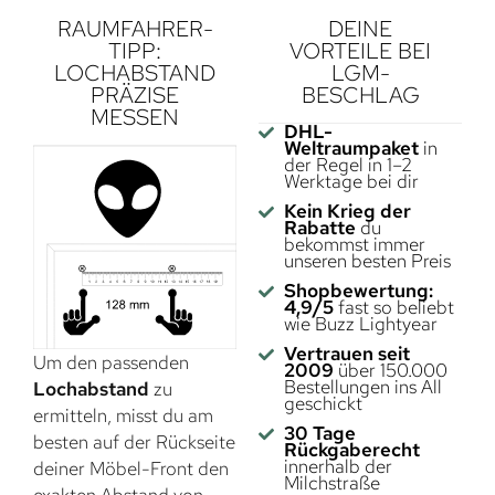
RAUMFAHRER-
DEINE
TIPP:
VORTEILE BEI
LOCHABSTAND
LGM-
PRÄZISE
BESCHLAG
MESSEN
DHL-
Weltraumpaket
in
der Regel in 1–2
Werktage bei dir
Kein Krieg der
Rabatte
du
bekommst immer
unseren besten Preis
Shopbewertung:
4,9/5
fast so beliebt
wie Buzz Lightyear
Vertrauen seit
Um den passenden
2009
über 150.000
Bestellungen ins All
Lochabstand
zu
geschickt
ermitteln, misst du am
30 Tage
besten auf der Rückseite
Rückgaberecht
innerhalb der
deiner Möbel-Front den
Milchstraße