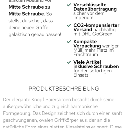
exakten Abstand von
Verschlüsselte
Mitte Schraube zu
Datenübertragung
sicher vor dem
Mitte Schraube
. So
Imperium
stellst du sicher, dass
CO2-kompensierter
deine neuen Griffe
Versand
nachhaltig
mit DHL GoGreen
galaktisch genau passen!
Kompakte
Verpackung
weniger
Müll, mehr Platz im
Frachtraum
Viele Artikel
inklusive Schrauben
für den sofortigen
Einsatz
PRODUKTBESCHREIBUNG
Der elegante Knopf Baiersbronn besticht durch seine
außergewöhnliche und zugleich harmonische
Formgebung. Das Design zeichnet sich durch einen sanft
geschwungenen, ovalen Griffkörper aus, der an die
natürliche Form eines glatten Kieselsteins erinnert. Diese