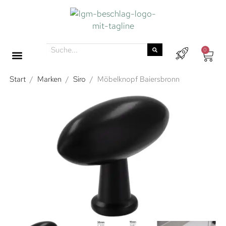
0
Start
/
Marken
/
Siro
/
Möbelknopf Baiersbronn