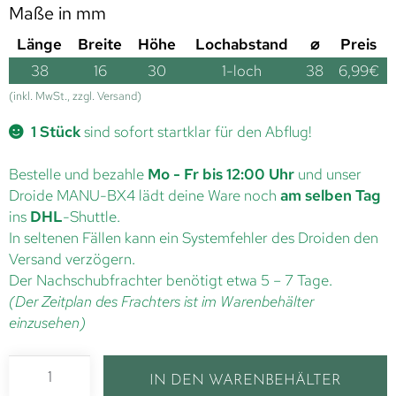
Maße in mm
Länge
Breite
Höhe
Lochabstand
⌀
Preis
38
16
30
1-loch
38
6,99
€
(inkl. MwSt., zzgl. Versand)
1 Stück
sind sofort startklar für den Abflug!
Bestelle und bezahle
Mo - Fr bis 12:00 Uhr
und unser
Droide MANU-BX4 lädt deine Ware noch
am selben Tag
ins
DHL
-Shuttle.
In seltenen Fällen kann ein Systemfehler des Droiden den
Versand verzögern.
Der Nachschubfrachter benötigt etwa 5 – 7 Tage.
(Der Zeitplan des Frachters ist im Warenbehälter
einzusehen)
IN DEN WARENBEHÄLTER