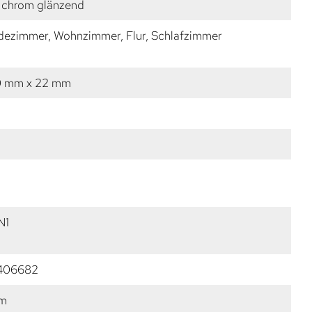
 chrom glänzend
dezimmer, Wohnzimmer, Flur, Schlafzimmer
0 mm x 22 mm
N1
406682
mm