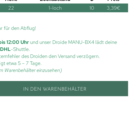
22
1-loch
10
3,39
€
ar für den Abflug!
bis 12:00 Uhr
und unser Droide MANU-BX4 lädt deine
DHL
-Shuttle.
ystemfehler des Droiden den Versand verzögern.
gt etwa 5 – 7 Tage.
t im Warenbehälter einzusehen)
IN DEN WARENBEHÄLTER