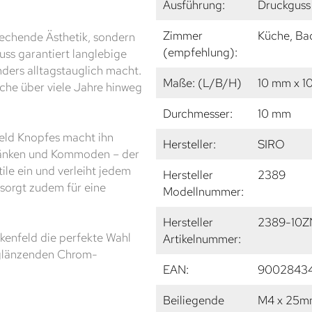
Ausführung:
Druckguss
Zimmer
Küche, Ba
rechende Ästhetik, sondern
(empfehlung):
uss garantiert langlebige
nders alltagstauglich macht.
Maße: (L/B/H)
10 mm x 1
äche über viele Jahre hinweg
Durchmesser:
10 mm
feld Knopfes macht ihn
Hersteller:
SIRO
chränken und Kommoden – der
tile ein und verleiht jedem
Hersteller
2389
sorgt zudem für eine
Modellnummer:
Hersteller
2389-10Z
irkenfeld die perfekte Wahl
Artikelnummer:
r glänzenden Chrom-
EAN:
9002843
Beiliegende
M4 x 25