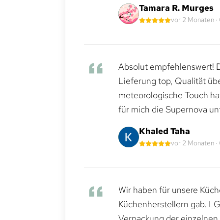
Tamara R. Murges
vor 2 Monaten ·
Absolut empfehlenswert! Di
Lieferung top, Qualität üb
meteorologische Touch hat 
für mich die Supernova un
Khaled Taha
vor 2 Monaten ·
Wir haben für unsere Küche
Küchenherstellern gab. LG
Verpackung der einzelnen G