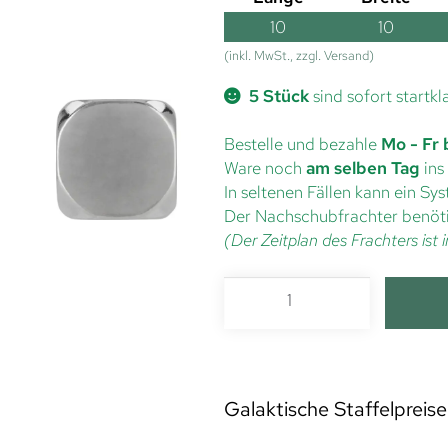
10
10
(inkl. MwSt., zzgl. Versand)
5 Stück
sind sofort startkl
Bestelle und bezahle
Mo - Fr 
Ware noch
am selben Tag
ins
In seltenen Fällen kann ein S
Der Nachschubfrachter benöti
(Der Zeitplan des Frachters is
Galaktische Staffelpreise