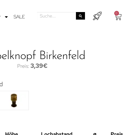
0
r
SALE
lknopf Birkenfeld
3,39
€
d
Höhe
Lochabstand
⌀
Preis