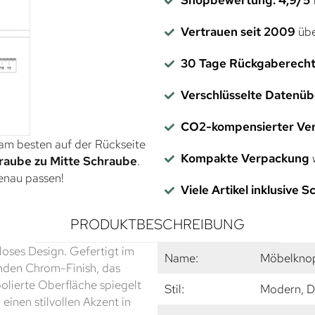
Vertrauen seit 2009
übe
30 Tage Rückgaberech
Verschlüsselte Datenü
CO2-kompensierter Ve
 am besten auf der Rückseite
Kompakte Verpackung
w
raube zu Mitte Schraube
.
genau passen!
Viele Artikel inklusive 
PRODUKTBESCHREIBUNG
loses Design. Gefertigt im
Name:
Möbelknop
enden Chrom-Finish, das
polierte Oberfläche spiegelt
Stil:
Modern, D
einen stilvollen Akzent in