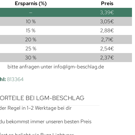
Ersparnis (%)
Preis
—
3,39
€
10 %
3,05
€
15 %
2,88
€
20 %
2,71
€
25 %
2,54
€
30 %
2,37
€
bitte anfragen unter
info@lgm-beschlag.de
hl:
813364
VORTEILE BEI LGM-BESCHLAG
der Regel in 1–2 Werktage bei dir
du bekommst immer unseren besten Preis
ast so beliebt wie Buzz Lightyear