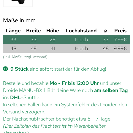
Maße in mm
Länge
Breite
Höhe
Lochabstand
⌀
Preis
33
33
28
1-loch
33
7,99
€
48
48
41
1-loch
48
9,99
€
(inkl. MwSt., zzgl. Versand)
9 Stück
sind sofort startklar für den Abflug!
Bestelle und bezahle
Mo - Fr bis 12:00 Uhr
und unser
Droide MANU-BX4 lädt deine Ware noch
am selben Tag
ins
DHL
-Shuttle.
In seltenen Fällen kann ein Systemfehler des Droiden den
Versand verzögern.
Der Nachschubfrachter benötigt etwa 5 – 7 Tage.
(Der Zeitplan des Frachters ist im Warenbehälter