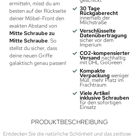
geschickt
ermitteln, misst du am
30 Tage
besten auf der Rückseite
Rückgaberecht
innerhalb der
deiner Möbel-Front den
Milchstraße
exakten Abstand von
Verschlüsselte
Mitte Schraube zu
Datenübertragung
sicher vor dem
Mitte Schraube
. So
Imperium
stellst du sicher, dass
CO2-kompensierter
deine neuen Griffe
Versand
nachhaltig
mit DHL GoGreen
galaktisch genau passen!
Kompakte
Verpackung
weniger
Müll, mehr Platz im
Frachtraum
Viele Artikel
inklusive Schrauben
für den sofortigen
Einsatz
PRODUKTBESCHREIBUNG
Entdecken Sie die natürliche Schönheit und das zeitlose