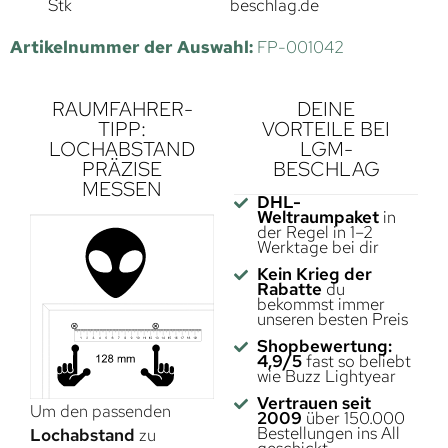
Stk
beschlag.de
Artikelnummer der Auswahl:
FP-001042
RAUMFAHRER-
DEINE
TIPP:
VORTEILE BEI
LOCHABSTAND
LGM-
PRÄZISE
BESCHLAG
MESSEN
DHL-
Weltraumpaket
in
der Regel in 1–2
Werktage bei dir
Kein Krieg der
Rabatte
du
bekommst immer
unseren besten Preis
Shopbewertung:
4,9/5
fast so beliebt
wie Buzz Lightyear
Vertrauen seit
Um den passenden
2009
über 150.000
Bestellungen ins All
Lochabstand
zu