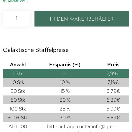
einzusehen)
IN DEN WARENBEHÄLTER
Galaktische Staffelpreise
Anzahl
Ersparnis (%)
Preis
1
Stk
—
7,99
€
10 Stk
10 %
7,19
€
30 Stk
15 %
6,79
€
50 Stk
20 %
6,39
€
100 Stk
25 %
5,99
€
500+ Stk
30 %
5,59
€
Ab 1000
bitte anfragen unter
info@lgm-