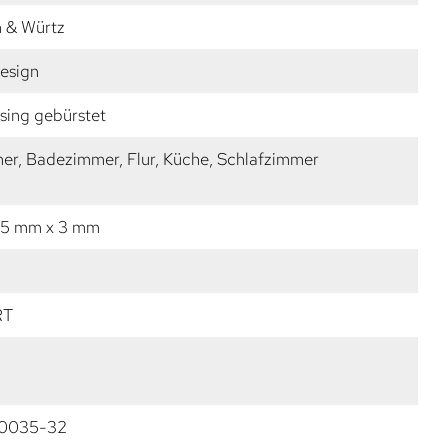
n & Würtz
esign
sing gebürstet
r, Badezimmer, Flur, Küche, Schlafzimmer
35 mm x 3 mm
RT
0035-32