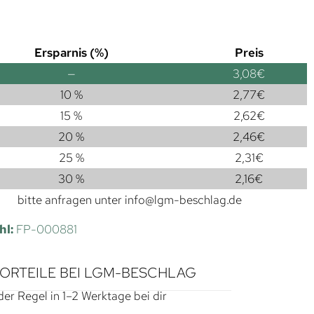
Ersparnis (%)
Preis
—
3,08
€
10 %
2,77
€
15 %
2,62
€
20 %
2,46
€
25 %
2,31
€
30 %
2,16
€
bitte anfragen unter
info@lgm-beschlag.de
hl:
FP-000881
VORTEILE BEI LGM-BESCHLAG
der Regel in 1–2 Werktage bei dir