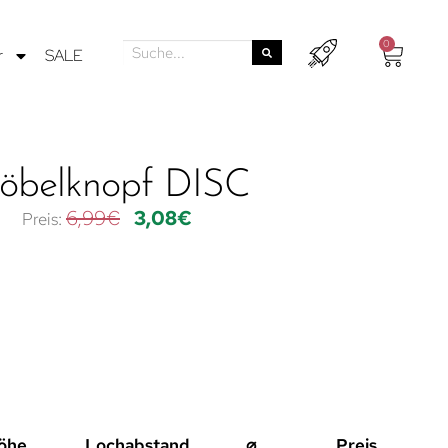
0
r
SALE
öbelknopf DISC
6,99
€
3,08
€
öhe
Lochabstand
⌀
Preis