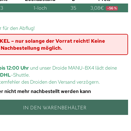
3
1-loch
35
3,08
€
-56 %
r für den Abflug!
L – nur solange der Vorrat reicht! Keine
Nachbestellung möglich.
bis 12:00 Uhr
und unser Droide MANU-BX4 lädt deine
DHL
-Shuttle.
ystemfehler des Droiden den Versand verzögern.
 der nicht mehr nachbestellt werden kann
IN DEN WARENBEHÄLTER