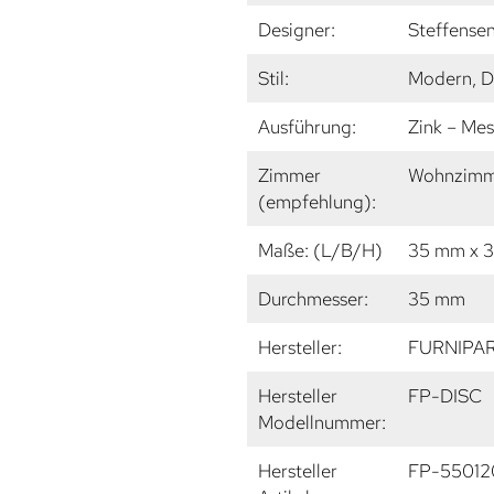
Designer:
Steffense
Stil:
Modern, D
Ausführung:
Zink – Mes
Zimmer
Wohnzimme
(empfehlung):
Maße: (L/B/H)
35 mm x 
Durchmesser:
35 mm
Hersteller:
FURNIPA
Hersteller
FP-DISC
Modellnummer:
Hersteller
FP-55012