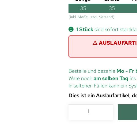
35
35
(inkl. MwSt., zzgl. Versand)
1 Stück
sind sofort startkla
⚠️ AUSLAUFARTIKE
Bestelle und bezahle
Mo - Fr 
Ware noch
am selben Tag
ins
In seltenen Fällen kann ein S
Dies ist ein Auslaufartikel,