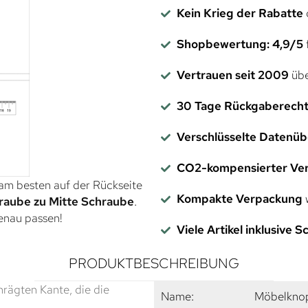
Kein Krieg der Rabatte
Shopbewertung: 4,9/5
f
Vertrauen seit 2009
übe
30 Tage Rückgaberech
Verschlüsselte Datenü
CO2-kompensierter Ve
 am besten auf der Rückseite
Kompakte Verpackung
w
raube zu Mitte Schraube
.
genau passen!
Viele Artikel inklusive 
PRODUKTBESCHREIBUNG
hrägten Kante, die die
Name:
Möbelkno