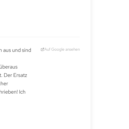
Auf Google ansehen
h aus und sind
 überaus
. Der Ersatz
cher
hrieben! Ich