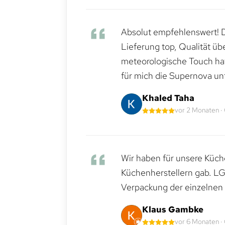
Absolut empfehlenswert! Di
Lieferung top, Qualität üb
meteorologische Touch hat 
für mich die Supernova un
Khaled Taha
vor 2 Monaten ·
Wir haben für unsere Küche
Küchenherstellern gab. LG
Verpackung der einzelnen G
Klaus Gambke
vor 6 Monaten ·