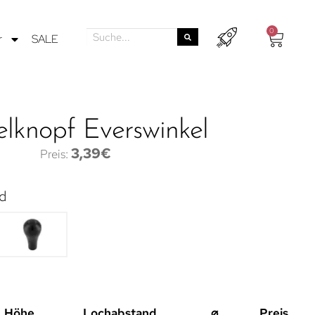
0
r
SALE
lknopf Everswinkel
3,39
€
d
Höhe
Lochabstand
⌀
Preis