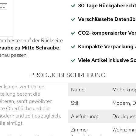
30 Tage Rückgaberech
Verschlüsselte Datenü
CO2-kompensierter Ve
 am besten auf der Rückseite
Kompakte Verpackung
w
raube zu Mitte Schraube
.
genau passen!
Viele Artikel inklusive 
PRODUKTBESCHREIBUNG
r klaren, zentrierten
Name:
Möbelknop
tellung betont die
iteren, sanft gewölbten
Stil:
Modern, D
tte Oberfläche und die
modern und zeitlos zugleich,
Ausführung:
Druckguss
le einfügt.
Zimmer
Wohnzimme