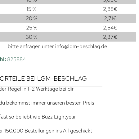
15 %
2,88
€
20 %
2,71
€
25 %
2,54
€
30 %
2,37
€
bitte anfragen unter
info@lgm-beschlag.de
hl:
825884
VORTEILE BEI LGM-BESCHLAG
der Regel in 1–2 Werktage bei dir
du bekommst immer unseren besten Preis
ast so beliebt wie Buzz Lightyear
r 150.000 Bestellungen ins All geschickt