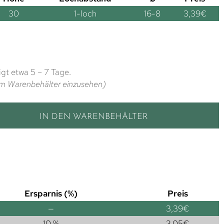
30
1-loch
16-8
3,39
€
gt etwa 5 – 7 Tage.
t im Warenbehälter einzusehen)
IN DEN WARENBEHÄLTER
Ersparnis (%)
Preis
—
3,39
€
10 %
3,05
€