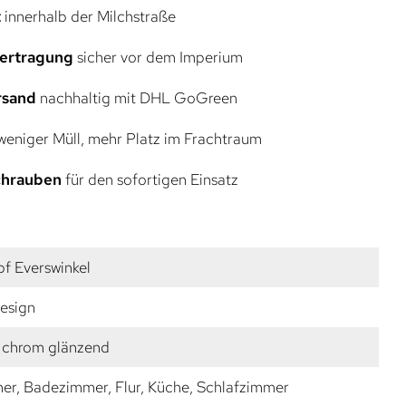
t
innerhalb der Milchstraße
bertragung
sicher vor dem Imperium
rsand
nachhaltig mit DHL GoGreen
eniger Müll, mehr Platz im Frachtraum
Schrauben
für den sofortigen Einsatz
f Everswinkel
esign
 chrom glänzend
r, Badezimmer, Flur, Küche, Schlafzimmer