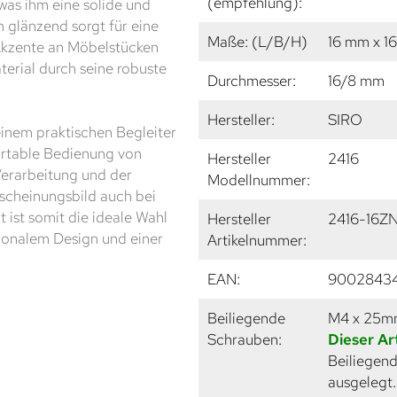
(empfehlung):
was ihm eine solide und
m glänzend sorgt für eine
Maße: (L/B/H)
16 mm x 1
 Akzente an Möbelstücken
erial durch seine robuste
Durchmesser:
16/8 mm
Hersteller:
SIRO
nem praktischen Begleiter
ortable Bedienung von
Hersteller
2416
Verarbeitung und der
Modellnummer:
rscheinungsbild auch bei
 ist somit die ideale Wahl
Hersteller
2416-16ZN
tionalem Design und einer
Artikelnummer:
EAN:
9002843
Beiliegende
M4 x 25
Schrauben:
Dieser Ar
Beiliegend
ausgelegt