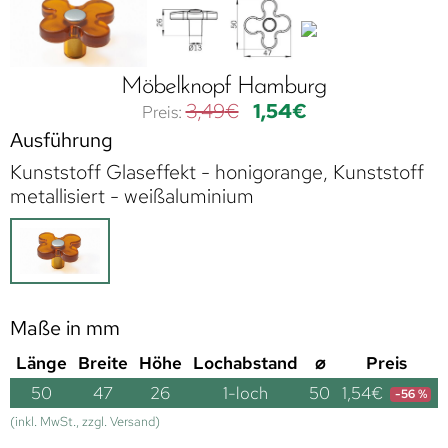
Möbelknopf Hamburg
3,49
€
1,54
€
Ausführung
Kunststoff Glaseffekt - honigorange, Kunststoff
metallisiert - weißaluminium
Maße in mm
Länge
Breite
Höhe
Lochabstand
⌀
Preis
50
47
26
1-loch
50
1,54
€
-56 %
(inkl. MwSt., zzgl. Versand)