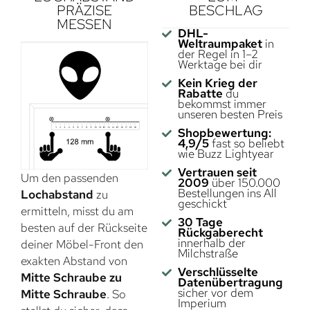
PRÄZISE
BESCHLAG
MESSEN
DHL-
Weltraumpaket
in
der Regel in 1–2
Werktage bei dir
Kein Krieg der
Rabatte
du
bekommst immer
unseren besten Preis
Shopbewertung:
4,9/5
fast so beliebt
wie Buzz Lightyear
Vertrauen seit
Um den passenden
2009
über 150.000
Bestellungen ins All
Lochabstand
zu
geschickt
ermitteln, misst du am
30 Tage
besten auf der Rückseite
Rückgaberecht
innerhalb der
deiner Möbel-Front den
Milchstraße
exakten Abstand von
Verschlüsselte
Mitte Schraube zu
Datenübertragung
sicher vor dem
Mitte Schraube
. So
Imperium