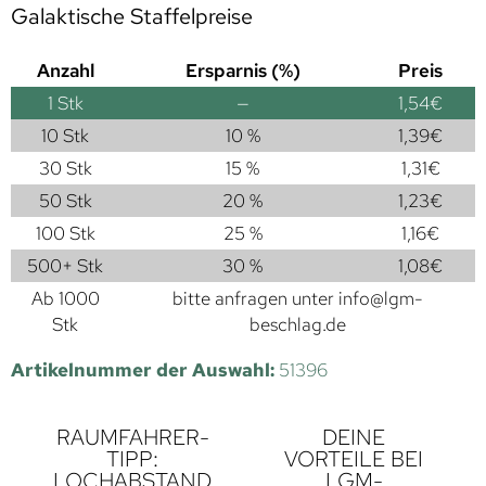
Galaktische Staffelpreise
Anzahl
Ersparnis (%)
Preis
1
Stk
—
1,54
€
10 Stk
10 %
1,39
€
30 Stk
15 %
1,31
€
50 Stk
20 %
1,23
€
100 Stk
25 %
1,16
€
500+ Stk
30 %
1,08
€
Ab 1000
bitte anfragen unter
info@lgm-
Stk
beschlag.de
Artikelnummer der Auswahl:
51396
RAUMFAHRER-
DEINE
TIPP:
VORTEILE BEI
LOCHABSTAND
LGM-