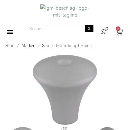
0
Start
/
Marken
/
Siro
/
Möbelknopf Haren