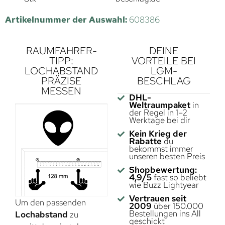
Artikelnummer der Auswahl:
608386
RAUMFAHRER-
DEINE
TIPP:
VORTEILE BEI
LOCHABSTAND
LGM-
PRÄZISE
BESCHLAG
MESSEN
DHL-
Weltraumpaket
in
der Regel in 1–2
Werktage bei dir
Kein Krieg der
Rabatte
du
bekommst immer
unseren besten Preis
Shopbewertung:
4,9/5
fast so beliebt
wie Buzz Lightyear
Vertrauen seit
Um den passenden
2009
über 150.000
Bestellungen ins All
Lochabstand
zu
geschickt