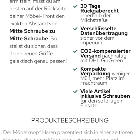
ermitteln, misst du am
30 Tage
besten auf der Rückseite
Rückgaberecht
innerhalb der
deiner Möbel-Front den
Milchstraße
exakten Abstand von
Verschlüsselte
Mitte Schraube zu
Datenübertragung
sicher vor dem
Mitte Schraube
. So
Imperium
stellst du sicher, dass
CO2-kompensierter
deine neuen Griffe
Versand
nachhaltig
mit DHL GoGreen
galaktisch genau passen!
Kompakte
Verpackung
weniger
Müll, mehr Platz im
Frachtraum
Viele Artikel
inklusive Schrauben
für den sofortigen
Einsatz
PRODUKTBESCHREIBUNG
Der Möbelknopf Haren präsentiert sich in einer zeitlosen
Eleganz, die jedem Möbelstück eine moderne und