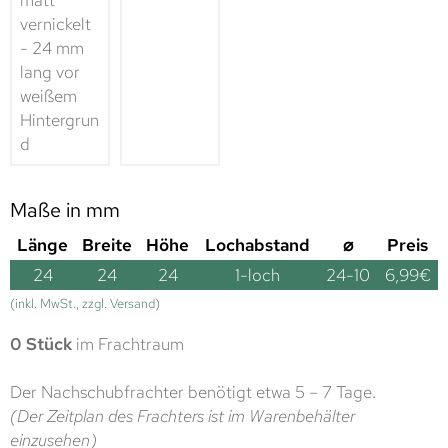
Maße in mm
Länge
Breite
Höhe
Lochabstand
⌀
Preis
24
24
24
1-loch
24-10
6,99
€
(inkl. MwSt., zzgl. Versand)
0 Stück
im Frachtraum
Der Nachschubfrachter benötigt etwa 5 – 7 Tage.
(Der Zeitplan des Frachters ist im Warenbehälter
einzusehen)