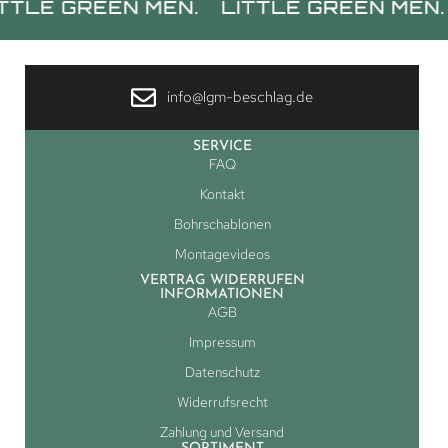
GREEN MEN.
LITTLE GREEN MEN.
LITT
info@lgm-beschlag.de
SERVICE
FAQ
Kontakt
Bohrschablonen
Montagevideos
VERTRAG WIDERRUFEN
INFORMATIONEN
AGB
Impressum
Datenschutz
Widerrufsrecht
Zahlung und Versand