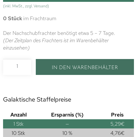
(inkl. MwSt., zzgl. Versand)
0 Stück
im Frachtraum
Der Nachschubfrachter benötigt etwa 5 – 7 Tage.
(Der Zeitplan des Frachters ist im Warenbehälter
einzusehen)
IN DEN WARENBEHÄLTER
Galaktische Staffelpreise
Anzahl
Ersparnis (%)
Preis
1
Stk
—
5,29
€
10 Stk
10 %
4,76
€