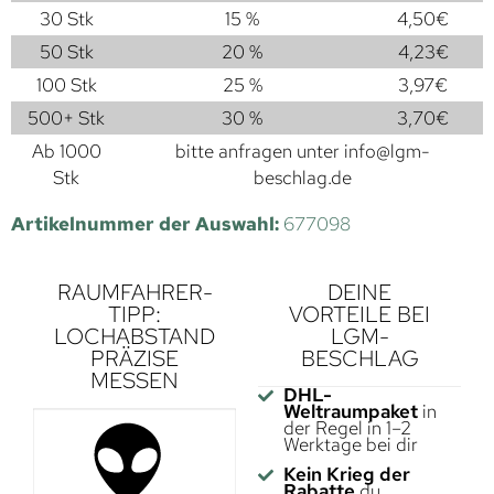
30 Stk
15 %
4,50
€
50 Stk
20 %
4,23
€
100 Stk
25 %
3,97
€
500+ Stk
30 %
3,70
€
Ab 1000
bitte anfragen unter
info@lgm-
Stk
beschlag.de
Artikelnummer der Auswahl:
677098
RAUMFAHRER-
DEINE
TIPP:
VORTEILE BEI
LOCHABSTAND
LGM-
PRÄZISE
BESCHLAG
MESSEN
DHL-
Weltraumpaket
in
der Regel in 1–2
Werktage bei dir
Kein Krieg der
Rabatte
du