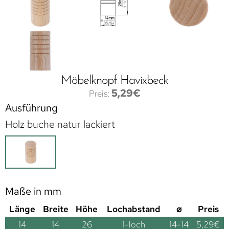
Möbelknopf Havixbeck
5,29
€
Ausführung
Holz buche natur lackiert
Maße in mm
Länge
Breite
Höhe
Lochabstand
⌀
Preis
14
14
26
1-loch
14-14
5,29
€