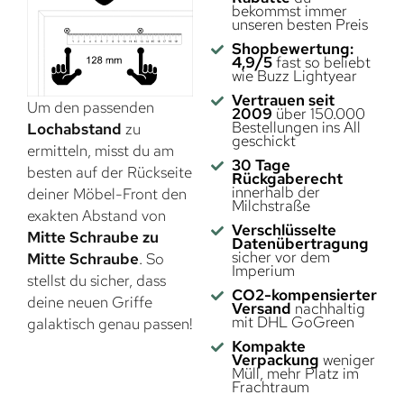
bekommst immer
unseren besten Preis
Shopbewertung:
4,9/5
fast so beliebt
wie Buzz Lightyear
Vertrauen seit
Um den passenden
2009
über 150.000
Bestellungen ins All
Lochabstand
zu
geschickt
ermitteln, misst du am
30 Tage
besten auf der Rückseite
Rückgaberecht
innerhalb der
deiner Möbel-Front den
Milchstraße
exakten Abstand von
Verschlüsselte
Mitte Schraube zu
Datenübertragung
sicher vor dem
Mitte Schraube
. So
Imperium
stellst du sicher, dass
CO2-kompensierter
deine neuen Griffe
Versand
nachhaltig
mit DHL GoGreen
galaktisch genau passen!
Kompakte
Verpackung
weniger
Müll, mehr Platz im
Frachtraum