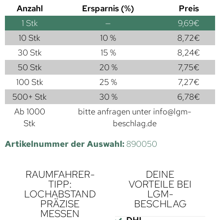
Anzahl
Ersparnis (%)
Preis
1
Stk
—
9,69
€
10 Stk
10 %
8,72
€
30 Stk
15 %
8,24
€
50 Stk
20 %
7,75
€
100 Stk
25 %
7,27
€
500+ Stk
30 %
6,78
€
Ab 1000
bitte anfragen unter
info@lgm-
Stk
beschlag.de
Artikelnummer der Auswahl:
890050
RAUMFAHRER-
DEINE
TIPP:
VORTEILE BEI
LOCHABSTAND
LGM-
PRÄZISE
BESCHLAG
MESSEN
DHL-