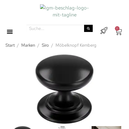
0
Start
/
Marken
/
Siro
/
Möbelknopf Kemberg