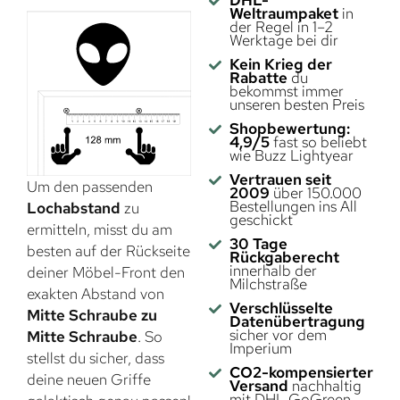
Weltraumpaket
in
der Regel in 1–2
Werktage bei dir
Kein Krieg der
Rabatte
du
bekommst immer
unseren besten Preis
Shopbewertung:
4,9/5
fast so beliebt
wie Buzz Lightyear
Vertrauen seit
Um den passenden
2009
über 150.000
Bestellungen ins All
Lochabstand
zu
geschickt
ermitteln, misst du am
30 Tage
besten auf der Rückseite
Rückgaberecht
innerhalb der
deiner Möbel-Front den
Milchstraße
exakten Abstand von
Verschlüsselte
Mitte Schraube zu
Datenübertragung
sicher vor dem
Mitte Schraube
. So
Imperium
stellst du sicher, dass
CO2-kompensierter
deine neuen Griffe
Versand
nachhaltig
mit DHL GoGreen