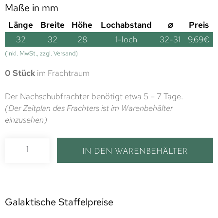
Maße in mm
Länge
Breite
Höhe
Lochabstand
⌀
Preis
32
32
28
1-loch
32-31
9,69
€
(inkl. MwSt., zzgl. Versand)
0 Stück
im Frachtraum
Der Nachschubfrachter benötigt etwa 5 – 7 Tage.
(Der Zeitplan des Frachters ist im Warenbehälter
einzusehen)
IN DEN WARENBEHÄLTER
Galaktische Staffelpreise