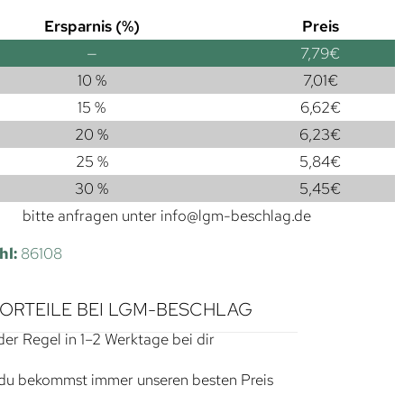
Ersparnis (%)
Preis
—
7,79
€
10 %
7,01
€
15 %
6,62
€
20 %
6,23
€
25 %
5,84
€
30 %
5,45
€
bitte anfragen unter
info@lgm-beschlag.de
hl:
86108
VORTEILE BEI LGM-BESCHLAG
der Regel in 1–2 Werktage bei dir
du bekommst immer unseren besten Preis