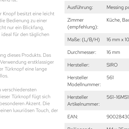
Ausführung:
Messing po
 Knopf besitzt eine leicht
Zimmer
Küche, Ba
die Bedienung zu einer
(empfehlung):
ht nur ein Blickfang,
 ideal für den täglichen
Maße: (L/B/H)
16 mm x 1
Durchmesser:
16 mm
ung dieses Produkts. Das
 Verwendung erstklassiger
Hersteller:
SIRO
ser Türknopf eine lange
los.
Hersteller
561
Modellnummer:
u verschiedensten
dieser Türknopf fügt sich
Hersteller
561-16MS1
 besonderen Akzent. Die
Artikelnummer:
einen luxuriösen Touch, der
EAN:
9002843