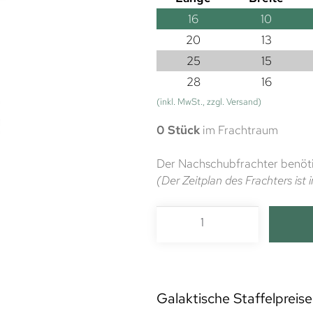
16
10
20
13
25
15
28
16
(inkl. MwSt., zzgl. Versand)
0 Stück
im Frachtraum
Der Nachschubfrachter benöti
(Der Zeitplan des Frachters is
Galaktische Staffelpreise