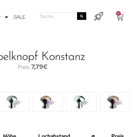
0
r
SALE
elknopf Konstanz
7,79
€
Höhe
Lochabstand
⌀
Preis