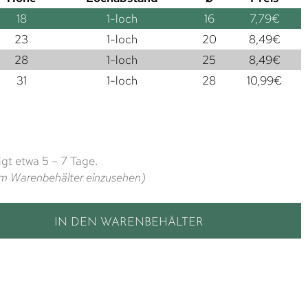
18
1-loch
16
7,79
€
23
1-loch
20
8,49
€
28
1-loch
25
8,49
€
31
1-loch
28
10,99
€
gt etwa 5 – 7 Tage.
t im Warenbehälter einzusehen)
IN DEN WARENBEHÄLTER