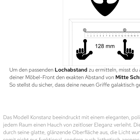
Um den passenden
Lochabstand
zu ermitteln, misst du
deiner Möbel-Front den exakten Abstand von
Mitte Sch
So stellst du sicher, dass deine neuen Griffe galaktisch 
Das Modell Konstanz beeindruckt mit einem eleganten, poli
jedem Raum einen Hauch von zeitloser Eleganz verleiht. Di
durch seine glatte, glänzende Oberfläche aus, die Licht wun
somit nicht nur funktional, sondern auch ästhetisch ansprec