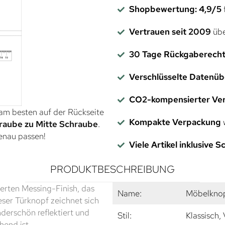
Shopbewertung: 4,9/5
f
Vertrauen seit 2009
übe
30 Tage Rückgaberech
Verschlüsselte Datenü
CO2-kompensierter Ve
 am besten auf der Rückseite
Kompakte Verpackung
w
raube zu Mitte Schraube
.
genau passen!
Viele Artikel inklusive 
PRODUKTBESCHREIBUNG
erten Messing-Finish, das
Name:
Möbelknop
eser Türknopf zeichnet sich
derschön reflektiert und
Stil:
Klassisch,
hend ist.