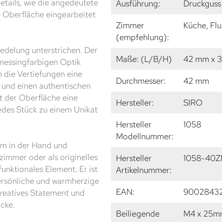
etails, wie die angedeutete
Ausführung:
Druckguss 
e Oberfläche eingearbeitet
Zimmer
Küche, Flu
(empfehlung):
edelung unterstrichen. Der
Maße: (L/B/H)
42 mm x 
tmessingfarbigen Optik
 die Vertiefungen eine
Durchmesser:
42 mm
g und einen authentischen
t der Oberfläche eine
Hersteller:
SIRO
edes Stück zu einem Unikat
Hersteller
1058
Modellnummer:
ehm in der Hand und
zimmer oder als originelles
Hersteller
1058-40Z
unktionales Element. Er ist
Artikelnummer:
ersönliche und warmherzige
EAN:
90028432
kreatives Statement und
cke.
Beiliegende
M4 x 25