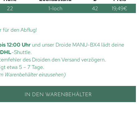
22
1-loch
42
19,49
€
r für den Abflug!
bis 12:00 Uhr
und unser Droide MANU-BX4 lädt deine
DHL
-Shuttle.
ystemfehler des Droiden den Versand verzögern.
gt etwa 5 – 7 Tage.
t im Warenbehälter einzusehen)
IN DEN WARENBEHÄLTER