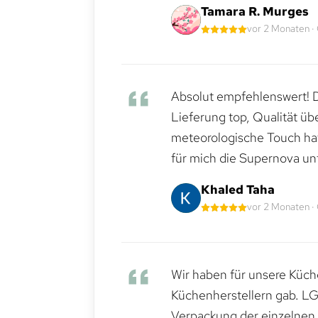
Tamara R. Murges
vor 2 Monaten ·
Absolut empfehlenswert! Di
Lieferung top, Qualität üb
meteorologische Touch hat 
für mich die Supernova un
Khaled Taha
vor 2 Monaten ·
Wir haben für unsere Küche
Küchenherstellern gab. LG
Verpackung der einzelnen G