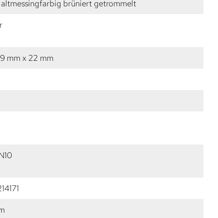
altmessingfarbig brüniert getrommelt
r
39 mm x 22 mm
N10
14171
mm