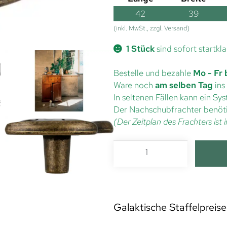
42
39
(inkl. MwSt., zzgl. Versand)
1 Stück
sind sofort startkla
Bestelle und bezahle
Mo - Fr 
Ware noch
am selben Tag
ins
In seltenen Fällen kann ein S
Der Nachschubfrachter benöti
(Der Zeitplan des Frachters is
Galaktische Staffelpreise