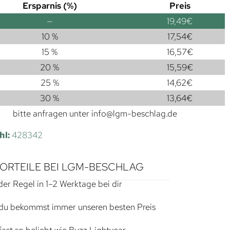
Ersparnis (%)
Preis
—
19,49
€
10 %
17,54
€
15 %
16,57
€
20 %
15,59
€
25 %
14,62
€
30 %
13,64
€
bitte anfragen unter
info@lgm-beschlag.de
hl:
428342
VORTEILE BEI LGM-BESCHLAG
der Regel in 1–2 Werktage bei dir
du bekommst immer unseren besten Preis
ast so beliebt wie Buzz Lightyear