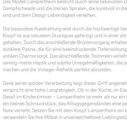
Das Modell Lampertheim besticht durch seine liebevollen D
Dampfschwade und die kleinen Spiralen, die kunstvoll in di
sind und dem Design Lebendigkeit verleihen.
Die besondere Ausstrahlung wird durch die hochwertige Ver
Knopf ist aus robustem Druckguss gefertigt und in einer al
gehalten. Durch das anschließende Brüniervorgang erhalten
dunklere Patina, die für eine beeindruckende Tiefenwirkun
antiken Charme sorgt. Das abschließende Trommeln verleih
samtig-matte Haptik und subtile Unregelmäßigkeiten, die j
machen und die Vintage-Ästhetik perfekt abrunden.
Dank seiner soliden Verarbeitung liegt dieser Griff angen
verspricht eine hohe Langlebigkeit. Ob in der Küche, im Ess
Detail im Kinderzimmer – Lampertheim ist mehr als nur ein f
ein kleines Schmuckstück, das Alltagsgegenständen eine p
Note verleiht. Setzen Sie mit dem Knopf Lampertheim ein 
verwandeln Sie Ihre Möbel in unverwechselbare Lieblingsstü