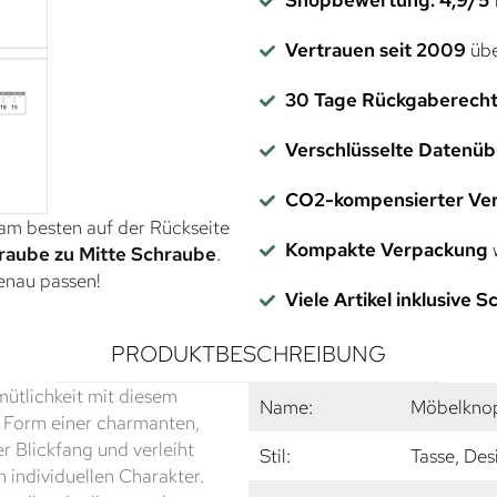
Vertrauen seit 2009
übe
30 Tage Rückgaberech
Verschlüsselte Datenü
CO2-kompensierter Ve
 am besten auf der Rückseite
Kompakte Verpackung
w
raube zu Mitte Schraube
.
genau passen!
Viele Artikel inklusive 
PRODUKTBESCHREIBUNG
mütlichkeit mit diesem
Name:
Möbelkno
n Form einer charmanten,
er Blickfang und verleiht
Stil:
Tasse, Des
individuellen Charakter.