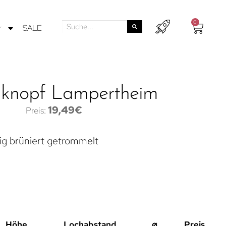
0
r
SALE
knopf Lampertheim
19,49
€
ig brüniert getrommelt
Höhe
Lochabstand
⌀
Preis