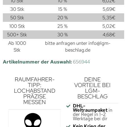
10 Stk
10 %
6,02
€
30 Stk
15 %
5,69
€
50 Stk
20 %
5,35
€
100 Stk
25 %
5,02
€
500+ Stk
30 %
4,68
€
Ab 1000
bitte anfragen unter
info@lgm-
Stk
beschlag.de
Artikelnummer der Auswahl:
656944
RAUMFAHRER-
DEINE
TIPP:
VORTEILE BEI
LOCHABSTAND
LGM-
PRÄZISE
BESCHLAG
MESSEN
DHL-
Weltraumpaket
in
der Regel in 1–2
Werktage bei dir
Kein Krieg der