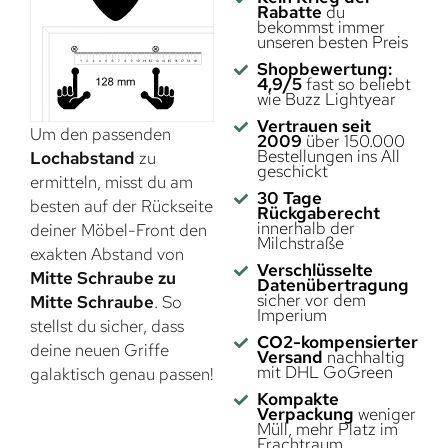
Rabatte
du
bekommst immer
unseren besten Preis
Shopbewertung:
4,9/5
fast so beliebt
wie Buzz Lightyear
Vertrauen seit
Um den passenden
2009
über 150.000
Bestellungen ins All
Lochabstand
zu
geschickt
ermitteln, misst du am
30 Tage
besten auf der Rückseite
Rückgaberecht
innerhalb der
deiner Möbel-Front den
Milchstraße
exakten Abstand von
Verschlüsselte
Mitte Schraube zu
Datenübertragung
sicher vor dem
Mitte Schraube
. So
Imperium
stellst du sicher, dass
CO2-kompensierter
deine neuen Griffe
Versand
nachhaltig
mit DHL GoGreen
galaktisch genau passen!
Kompakte
Verpackung
weniger
Müll, mehr Platz im
Frachtraum