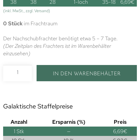
38
38
28
1-loch
35-18
6,69
€
(inkl. MwSt., zzgl. Versand)
0 Stück
im Frachtraum
Der Nachschubfrachter benötigt etwa 5 – 7 Tage.
(Der Zeitplan des Frachters ist im Warenbehälter
einzusehen)
IN DEN WARENBEHÄLTER
Galaktische Staffelpreise
Anzahl
Ersparnis (%)
Preis
1
Stk
—
6,69
€