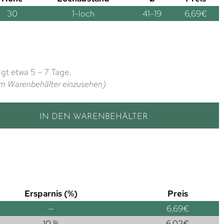
30
1-loch
41-19
6,69
€
gt etwa 5 – 7 Tage.
t im Warenbehälter einzusehen)
IN DEN WARENBEHÄLTER
Ersparnis (%)
Preis
—
6,69
€
10 %
6,02
€