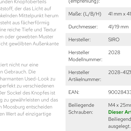
(empfehlung):
 runden Knopfoberteils
tstoff, der das Licht auf
Maße: (L/B/H)
41 mm x 4
unkelnden Mittelpunkt herum
besteht aus fächerförmig
Durchmesser:
41/19 mm
ne reiche Tiefe und Textur
nen oder gewebten Muster
Hersteller:
SIRO
leicht gewölbten Außenkante
Hersteller
2028
Modellnummer:
ert nicht nur eine
en Gebrauch. Die
Hersteller
2028-41Z
n charmanten Used-Look zu
Artikelnummer:
 perfekt zu verschiedenen
EAN:
9002843
 Der Sockel des Knopfes ist
ng zu gewährleisten und das
Beiliegende
M4 x 25
dem Moosburg entscheiden
Schrauben:
Dieser Ar
ven Wert auf einzigartige
Beiliegend
ausgelegt