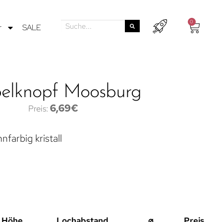
0
r
SALE
elknopf Moosburg
6,69
€
nfarbig kristall
Höhe
Lochabstand
⌀
Preis