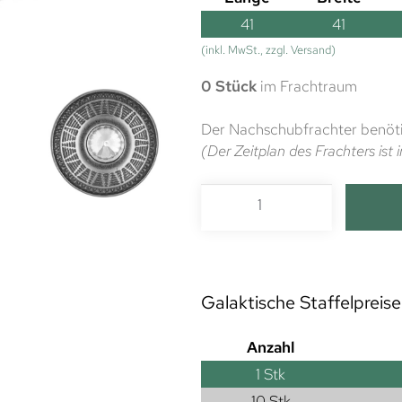
41
41
(inkl. MwSt., zzgl. Versand)
0 Stück
im Frachtraum
Der Nachschubfrachter benöti
(Der Zeitplan des Frachters is
Galaktische Staffelpreise
Anzahl
1
Stk
10 Stk