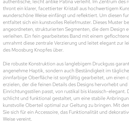
authentische, leicht antike Patina verleiht. Im Zentrum des
thront ein klarer, facettierter Kristall aus hochwertigem Kuns
wunderschöne Weise einfängt und reflektiert. Um diesen f
entfaltet sich ein kunstvolles Reliefmuster. Dieses Muster 
angeordneten, strukturierten Segmenten, die dem Design ei
verleihen. Ein fein gearbeitetes Band mit einem geflochte
umrahmt diese zentrale Verzierung und leitet elegant zur 
des Moosburg Knopfes über.
Die robuste Konstruktion aus langlebigem Druckguss garanti
angenehme Haptik, sondern auch Beständigkeit im täglich
zinnfarbige Oberfläche ist sorgfältig gearbeitet, um eine
erzielen, der die feinen Details des Designs hervorhebt und
Einrichtungsstilen passt, von rustikal bis klassisch-elegant.
schlicht und funktional gestaltet, um eine stabile Anbringu
kunstvolle Oberteil optimal zur Geltung zu bringen. Mit 
Sie sich für ein Accessoire, das Funktionalität und dekorati
Weise vereint.