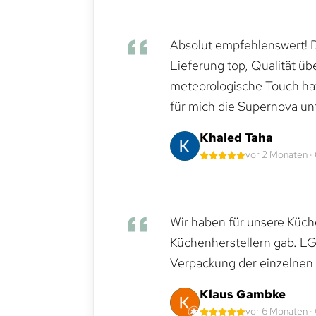
Absolut empfehlenswert! Di
Lieferung top, Qualität üb
meteorologische Touch hat 
für mich die Supernova un
Khaled Taha
vor 2 Monaten ·
Wir haben für unsere Küche
Küchenherstellern gab. LG
Verpackung der einzelnen G
Klaus Gambke
vor 6 Monaten ·