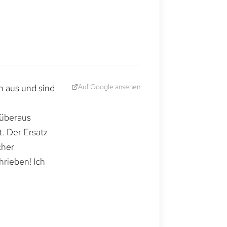
Auf Google ansehen
h aus und sind
 überaus
. Der Ersatz
cher
hrieben! Ich