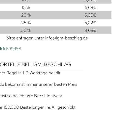
15 %
5,69
€
20 %
5,35
€
25 %
5,02
€
30 %
4,68
€
bitte anfragen unter
info@lgm-beschlag.de
hl:
699458
VORTEILE BEI LGM-BESCHLAG
der Regel in 1–2 Werktage bei dir
du bekommst immer unseren besten Preis
ast so beliebt wie Buzz Lightyear
r 150.000 Bestellungen ins All geschickt