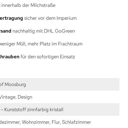
t
innerhalb der Milchstraße
bertragung
sicher vor dem Imperium
rsand
nachhaltig mit DHL GoGreen
eniger Müll, mehr Platz im Frachtraum
Schrauben
für den sofortigen Einsatz
pf Moosburg
 Vintage, Design
– Kunststoff zinnfarbig kristall
dezimmer, Wohnzimmer, Flur, Schlafzimmer