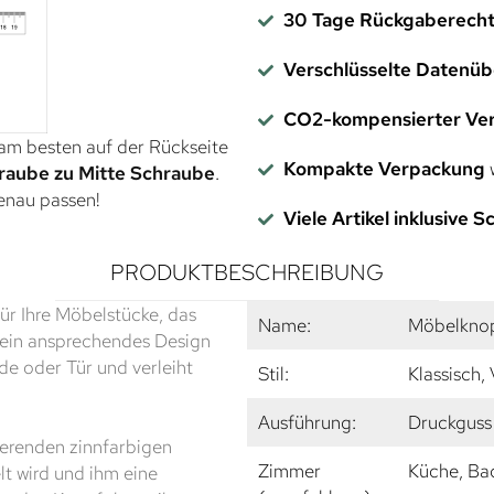
30 Tage Rückgaberech
Verschlüsselte Datenü
CO2-kompensierter Ve
 am besten auf der Rückseite
Kompakte Verpackung
w
raube zu Mitte Schraube
.
genau passen!
Viele Artikel inklusive 
PRODUKTBESCHREIBUNG
ür Ihre Möbelstücke, das
Name:
Möbelkno
Sein ansprechendes Design
e oder Tür und verleiht
Stil:
Klassisch,
Ausführung:
Druckguss 
nierenden zinnfarbigen
Zimmer
Küche, Ba
lt wird und ihm eine