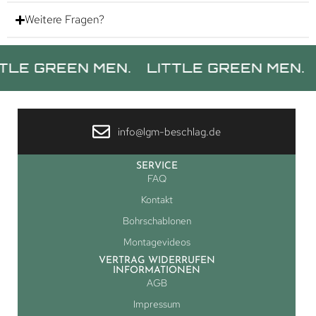
Weitere Fragen?
REEN MEN.
LITTLE GREEN MEN.
LITTL
info@lgm-beschlag.de
SERVICE
FAQ
Kontakt
Bohrschablonen
Montagevideos
VERTRAG WIDERRUFEN
INFORMATIONEN
AGB
Impressum