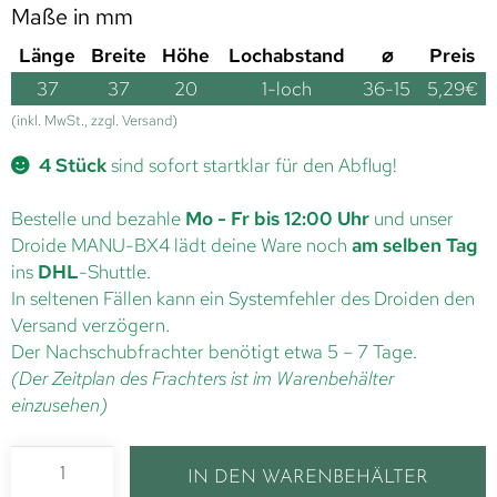
Maße in mm
Länge
Breite
Höhe
Lochabstand
⌀
Preis
37
37
20
1-loch
36-15
5,29
€
(inkl. MwSt., zzgl. Versand)
4 Stück
sind sofort startklar für den Abflug!
Bestelle und bezahle
Mo - Fr bis 12:00 Uhr
und unser
Droide MANU-BX4 lädt deine Ware noch
am selben Tag
ins
DHL
-Shuttle.
In seltenen Fällen kann ein Systemfehler des Droiden den
Versand verzögern.
Der Nachschubfrachter benötigt etwa 5 – 7 Tage.
(Der Zeitplan des Frachters ist im Warenbehälter
einzusehen)
IN DEN WARENBEHÄLTER