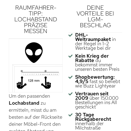
RAUMFAHRER-
DEINE
TIPP:
VORTEILE BEI
LOCHABSTAND
LGM-
PRÄZISE
BESCHLAG
MESSEN
DHL-
Weltraumpaket
in
der Regel in 1–2
Werktage bei dir
Kein Krieg der
Rabatte
du
bekommst immer
unseren besten Preis
Shopbewertung:
4,9/5
fast so beliebt
wie Buzz Lightyear
Vertrauen seit
Um den passenden
2009
über 150.000
Bestellungen ins All
Lochabstand
zu
geschickt
ermitteln, misst du am
30 Tage
besten auf der Rückseite
Rückgaberecht
innerhalb der
deiner Möbel-Front den
Milchstraße