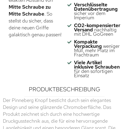
exakten Abstand von
Verschlüsselte
Mitte Schraube zu
Datenübertragung
sicher vor dem
Mitte Schraube
. So
Imperium
stellst du sicher, dass
CO2-kompensierter
deine neuen Griffe
Versand
nachhaltig
mit DHL GoGreen
galaktisch genau passen!
Kompakte
Verpackung
weniger
Müll, mehr Platz im
Frachtraum
Viele Artikel
inklusive Schrauben
für den sofortigen
Einsatz
PRODUKTBESCHREIBUNG
Der Pinneberg Knopf besticht durch sein elegantes
Design und seine glänzende Chromoberfläche. Das
Produkt zeichnet sich durch eine hochwertige
Druckgusstechnik aus, die für eine hervorragende
Langlebigkeit und einen besonderen Glanz sorgt. Die