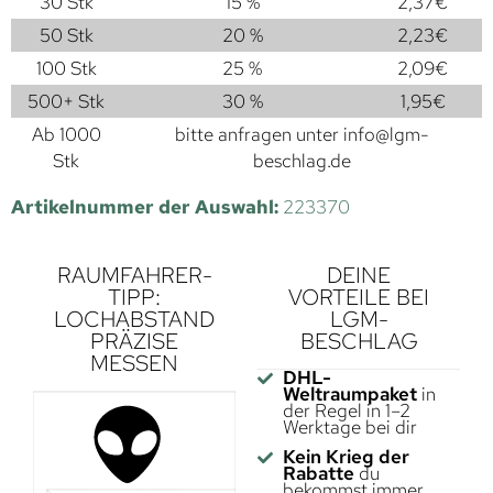
30 Stk
15 %
2,37
€
50 Stk
20 %
2,23
€
100 Stk
25 %
2,09
€
500+ Stk
30 %
1,95
€
Ab 1000
bitte anfragen unter
info@lgm-
Stk
beschlag.de
Artikelnummer der Auswahl:
223370
RAUMFAHRER-
DEINE
TIPP:
VORTEILE BEI
LOCHABSTAND
LGM-
PRÄZISE
BESCHLAG
MESSEN
DHL-
Weltraumpaket
in
der Regel in 1–2
Werktage bei dir
Kein Krieg der
Rabatte
du
bekommst immer