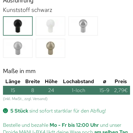
Ausführung
Kunststoff schwarz
Maße in mm
Länge
Breite
Höhe
Lochabstand
⌀
Preis
15
8
24
1-loch
15-9
2,79
€
(inkl. MwSt., zzgl. Versand)
5 Stück
sind sofort startklar für den Abflug!
Bestelle und bezahle
Mo - Fr bis 12:00 Uhr
und unser
Droide MANU-BX4 lädt deine Ware noch
am selben Tag