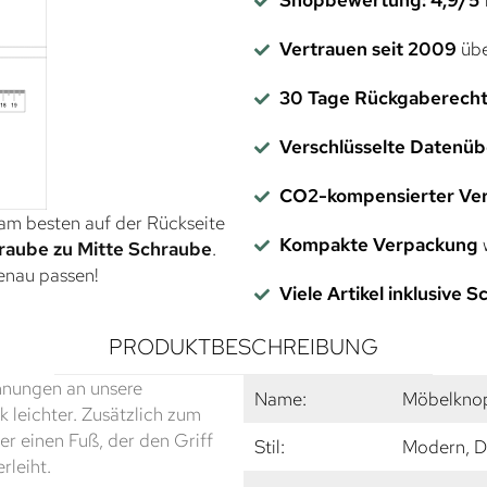
Vertrauen seit 2009
übe
30 Tage Rückgaberech
Verschlüsselte Datenü
CO2-kompensierter Ve
 am besten auf der Rückseite
Kompakte Verpackung
w
raube zu Mitte Schraube
.
genau passen!
Viele Artikel inklusive 
PRODUKTBESCHREIBUNG
ehnungen an unsere
Name:
Möbelkno
 leichter. Zusätzlich zum
er einen Fuß, der den Griff
Stil:
Modern, D
rleiht.