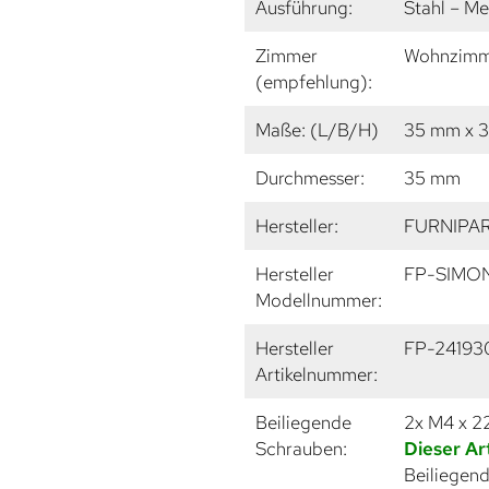
Ausführung:
Stahl – Me
Zimmer
Wohnzimme
(empfehlung):
Maße: (L/B/H)
35 mm x 
Durchmesser:
35 mm
Hersteller:
FURNIPA
Hersteller
FP-SIMO
Modellnummer:
Hersteller
FP-24193
Artikelnummer:
Beiliegende
2x M4 x 
Schrauben:
Dieser Ar
Beiliegend