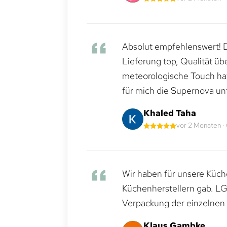
Absolut empfehlenswert! Di
Lieferung top, Qualität üb
meteorologische Touch hat 
für mich die Supernova un
Khaled Taha
vor 2 Monaten ·
Wir haben für unsere Küche
Küchenherstellern gab. LG
Verpackung der einzelnen G
Klaus Gambke