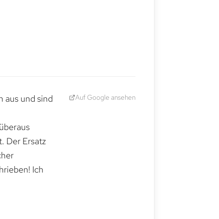
Auf Google ansehen
h aus und sind
 überaus
. Der Ersatz
cher
hrieben! Ich