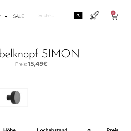
0
r
SALE
belknopf SIMON
15,49
€
Höhe
Lochabstand
⌀
Preis