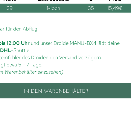
29
1-loch
35
15,49
€
lar für den Abflug!
bis 12:00 Uhr
und unser Droide MANU-BX4 lädt deine
DHL
-Shuttle.
ystemfehler des Droiden den Versand verzögern.
gt etwa 5 – 7 Tage.
t im Warenbehälter einzusehen)
IN DEN WARENBEHÄLTER