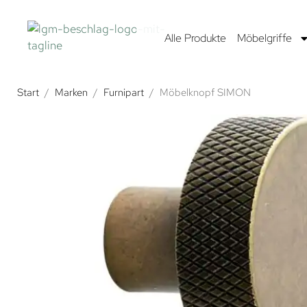
Alle Produkte
Möbelgriffe
Start
/
Marken
/
Furnipart
/
Möbelknopf SIMON