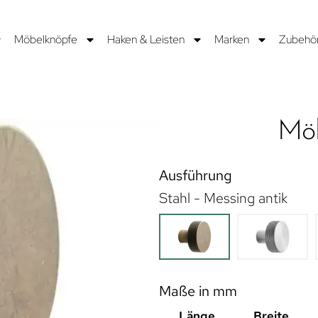
Möbelknöpfe
Haken & Leisten
Marken
Zubehö
Mö
Ausführung
Stahl - Messing antik
Maße in mm
Länge
Breite