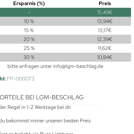
Ersparnis (%)
Preis
—
15,49
€
10 %
13,94
€
15 %
13,17
€
20 %
12,39
€
25 %
11,62
€
30 %
10,84
€
bitte anfragen unter
info@lgm-beschlag.de
hl:
FP-000073
VORTEILE BEI LGM-BESCHLAG
der Regel in 1–2 Werktage bei dir
du bekommst immer unseren besten Preis
ast so beliebt wie Buzz Lightyear