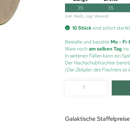
35
35
(inkl. MwSt., zzgl. Versand)
16 Stück
sind sofort startk
Bestelle und bezahle
Mo - Fr 
Ware noch
am selben Tag
ins
In seltenen Fällen kann ein S
Der Nachschubfrachter benöti
(Der Zeitplan des Frachters is
Galaktische Staffelpreise