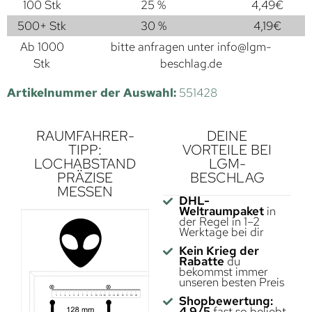
100 Stk
25 %
4,49
€
500+ Stk
30 %
4,19
€
Ab 1000
bitte anfragen unter
info@lgm-
Stk
beschlag.de
Artikelnummer der Auswahl:
551428
RAUMFAHRER-
DEINE
TIPP:
VORTEILE BEI
LOCHABSTAND
LGM-
PRÄZISE
BESCHLAG
MESSEN
DHL-
Weltraumpaket
in
der Regel in 1–2
Werktage bei dir
Kein Krieg der
Rabatte
du
bekommst immer
unseren besten Preis
Shopbewertung:
4,9/5
fast so beliebt