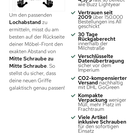
wie Buzz Lightyear
Vertrauen seit
Um den passenden
2009
über 150.000
Bestellungen ins All
Lochabstand
zu
geschickt
ermitteln, misst du am
30 Tage
besten auf der Rückseite
Rückgaberecht
innerhalb der
deiner Möbel-Front den
Milchstraße
exakten Abstand von
Verschlüsselte
Mitte Schraube zu
Datenübertragung
sicher vor dem
Mitte Schraube
. So
Imperium
stellst du sicher, dass
CO2-kompensierter
deine neuen Griffe
Versand
nachhaltig
mit DHL GoGreen
galaktisch genau passen!
Kompakte
Verpackung
weniger
Müll, mehr Platz im
Frachtraum
Viele Artikel
inklusive Schrauben
für den sofortigen
Einsatz