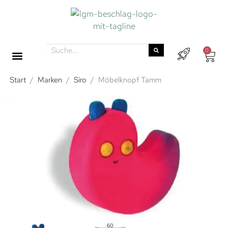
0
Start
/
Marken
/
Siro
/
Möbelknopf Tamm