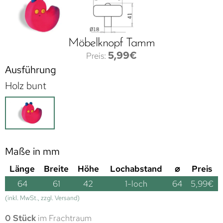
Möbelknopf Tamm
5,99
€
Ausführung
Holz bunt
Maße in mm
Länge
Breite
Höhe
Lochabstand
⌀
Preis
64
61
42
1-loch
64
5,99
€
(inkl. MwSt., zzgl. Versand)
0 Stück
im Frachtraum