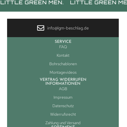
E GREEN MEN.
LITTLE GREEN MEN.
L
info@lgm-beschlag.de
SERVICE
FAQ
Kontakt
Bohrschablonen
Montagevideos
VERTRAG WIDERRUFEN
INFORMATIONEN
AGB
Impressum
Datenschutz
Widerrufsrecht
Zahlung und Versand