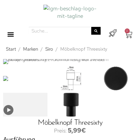
0
Start
/
Marken
/
Siro
/
Möbelknopf Threesixty
Möbelknopf Threesixty
5,99
€
Ausführung