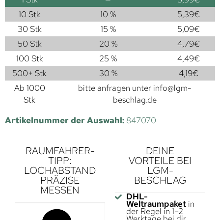
10 Stk
10 %
5,39
€
30 Stk
15 %
5,09
€
50 Stk
20 %
4,79
€
100 Stk
25 %
4,49
€
500+ Stk
30 %
4,19
€
Ab 1000
bitte anfragen unter
info@lgm-
Stk
beschlag.de
Artikelnummer der Auswahl:
847070
RAUMFAHRER-
DEINE
TIPP:
VORTEILE BEI
LOCHABSTAND
LGM-
PRÄZISE
BESCHLAG
MESSEN
DHL-
Weltraumpaket
in
der Regel in 1–2
Werktage bei dir