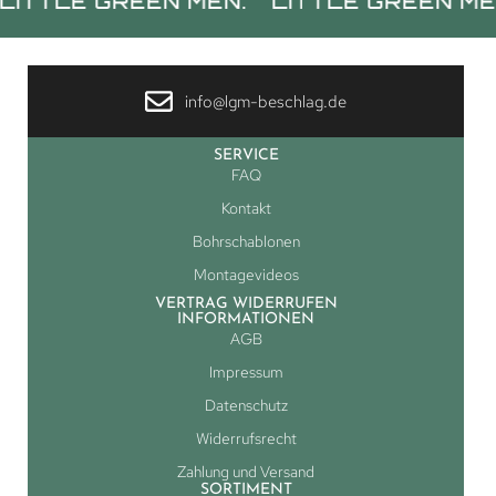
LE GREEN MEN.
LITTLE GREEN MEN.
L
info@lgm-beschlag.de
SERVICE
FAQ
Kontakt
Bohrschablonen
Montagevideos
VERTRAG WIDERRUFEN
INFORMATIONEN
AGB
Impressum
Datenschutz
Widerrufsrecht
Zahlung und Versand
SORTIMENT