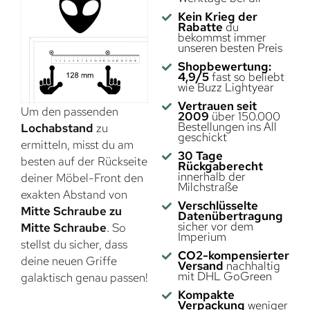
Kein Krieg der
Rabatte
du
bekommst immer
unseren besten Preis
Shopbewertung:
4,9/5
fast so beliebt
wie Buzz Lightyear
Vertrauen seit
Um den passenden
2009
über 150.000
Bestellungen ins All
Lochabstand
zu
geschickt
ermitteln, misst du am
30 Tage
besten auf der Rückseite
Rückgaberecht
innerhalb der
deiner Möbel-Front den
Milchstraße
exakten Abstand von
Verschlüsselte
Mitte Schraube zu
Datenübertragung
sicher vor dem
Mitte Schraube
. So
Imperium
stellst du sicher, dass
CO2-kompensierter
deine neuen Griffe
Versand
nachhaltig
mit DHL GoGreen
galaktisch genau passen!
Kompakte
Verpackung
weniger