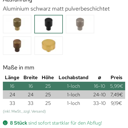
Aluminium schwarz matt pulverbeschichtet
Maße in mm
Länge
Breite
Höhe
Lochabstand
⌀
Preis
16
16
25
1-loch
16-10
5,99
€
24
24
25
1-loch
24-10
7,49
€
33
33
25
1-loch
33-10
9,19
€
(inkl. MwSt., zzgl. Versand)
8 Stück
sind sofort startklar für den Abflug!