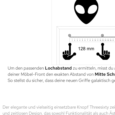
Um den passenden
Lochabstand
zu ermitteln, misst du
deiner Möbel-Front den exakten Abstand von
Mitte Sch
So stellst du sicher, dass deine neuen Griffe galaktisch 
Der elegante und vielseitig einsetzbare Knopf Threesixty z
und zeitlosen Design, das sowohl Funktionalität als auch Äst