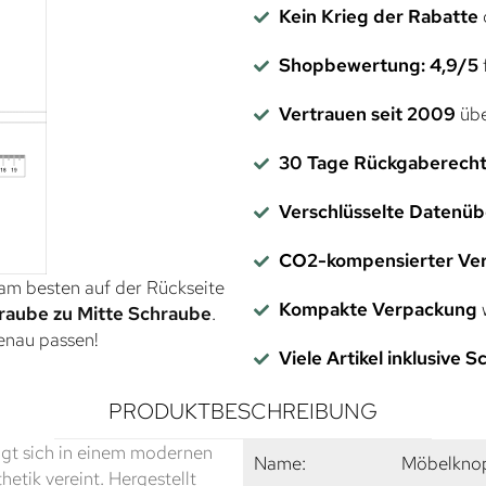
Kein Krieg der Rabatte
Shopbewertung: 4,9/5
f
Vertrauen seit 2009
übe
30 Tage Rückgaberech
Verschlüsselte Datenü
CO2-kompensierter Ve
 am besten auf der Rückseite
Kompakte Verpackung
w
raube zu Mitte Schraube
.
genau passen!
Viele Artikel inklusive 
PRODUKTBESCHREIBUNG
eigt sich in einem modernen
Name:
Möbelknop
hetik vereint. Hergestellt