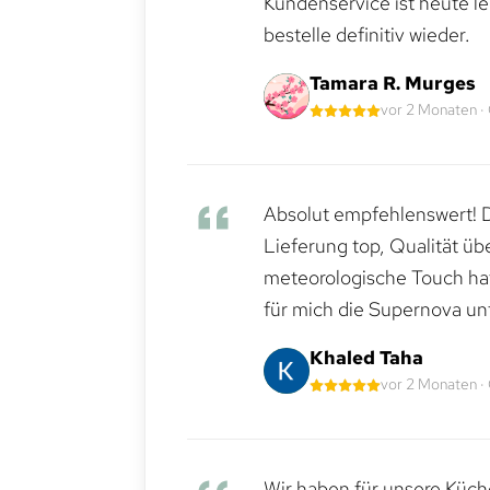
Kundenservice ist heute le
bestelle definitiv wieder.
Tamara R. Murges
vor 2 Monaten ·
Absolut empfehlenswert! Di
Lieferung top, Qualität üb
meteorologische Touch hat 
für mich die Supernova un
Khaled Taha
vor 2 Monaten ·
Wir haben für unsere Küche