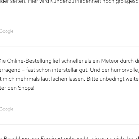
ider selten. Hier wird Kundenzufriedenheit noch großgesc
 Google
e Online‑Bestellung lief schneller als ein Meteor durch di
erragend – fast schon interstellar gut. Und der humorvolle
mich mehrmals laut lachen lassen. Bitte unbedingt weiter 
ter den Shops!
 Google
 Beschläge von Furnipart gebraucht, die es so nicht bei 