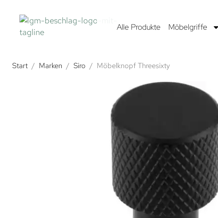
Alle Produkte
Möbelgriffe
Start
/
Marken
/
Siro
/
Möbelknopf Threesixty