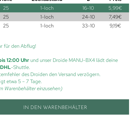
25
1-loch
16-10
5,99
€
25
1-loch
24-10
7,49
€
25
1-loch
33-10
9,19
€
ar für den Abflug!
bis 12:00 Uhr
und unser Droide MANU-BX4 lädt deine
DHL
-Shuttle.
ystemfehler des Droiden den Versand verzögern.
gt etwa 5 – 7 Tage.
t im Warenbehälter einzusehen)
IN DEN WARENBEHÄLTER