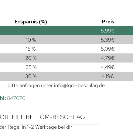
Ersparnis (%)
Preis
—
5,99
€
10 %
5,39
€
15 %
5,09
€
20 %
4,79
€
25 %
4,49
€
30 %
4,19
€
bitte anfragen unter
info@lgm-beschlag.de
hl:
847070
VORTEILE BEI LGM-BESCHLAG
der Regel in 1–2 Werktage bei dir