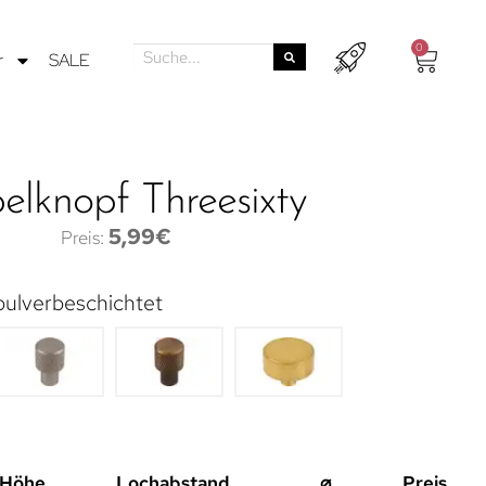
0
r
SALE
lknopf Threesixty
5,99
€
pulverbeschichtet
Höhe
Lochabstand
⌀
Preis