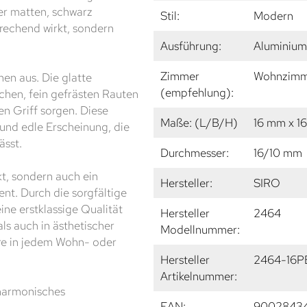
er matten, schwarz
Stil:
Modern
rechend wirkt, sondern
Ausführung:
Aluminium
Zimmer
Wohnzimme
hen aus. Die glatte
(empfehlung):
chen, fein gefrästen Rauten
en Griff sorgen. Diese
Maße: (L/B/H)
16 mm x 1
 und edle Erscheinung, die
ässt.
Durchmesser:
16/10 mm
kt, sondern auch ein
Hersteller:
SIRO
nt. Durch die sorgfältige
ine erstklassige Qualität
Hersteller
2464
als auch in ästhetischer
Modellnummer:
ire in jedem Wohn- oder
Hersteller
2464-16P
Artikelnummer:
n harmonisches
EAN:
9002843