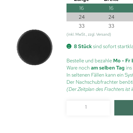
16
16
24
24
33
33
(inkl. MwSt., zzgl. Versand)
8 Stück
sind sofort startkl
Bestelle und bezahle
Mo - Fr 
Ware noch
am selben Tag
ins
In seltenen Fällen kann ein S
Der Nachschubfrachter benöti
(Der Zeitplan des Frachters is