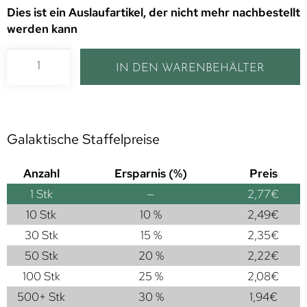
Dies ist ein Auslaufartikel, der nicht mehr nachbestellt
werden kann
IN DEN WARENBEHÄLTER
Galaktische Staffelpreise
Anzahl
Ersparnis (%)
Preis
1
Stk
—
2,77
€
10 Stk
10 %
2,49
€
30 Stk
15 %
2,35
€
50 Stk
20 %
2,22
€
100 Stk
25 %
2,08
€
500+ Stk
30 %
1,94
€