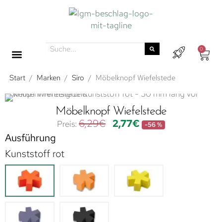
0
Start
/
Marken
/
Siro
/
Möbelknopf Wiefelstede
Möbelknopf Wiefelstede
6,29
€
2,77
€
-56 %
Ausführung
Kunststoff rot