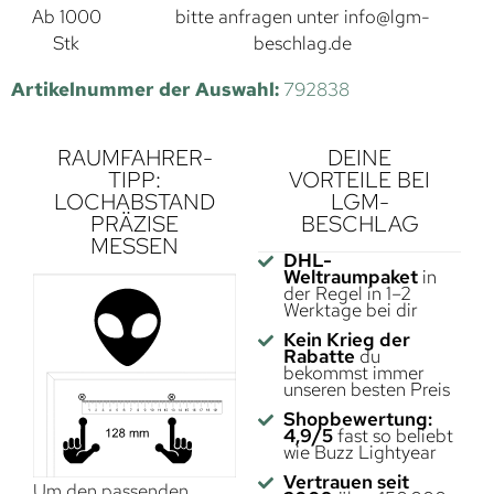
Ab 1000
bitte anfragen unter
info@lgm-
Stk
beschlag.de
Artikelnummer der Auswahl:
792838
RAUMFAHRER-
DEINE
TIPP:
VORTEILE BEI
LOCHABSTAND
LGM-
PRÄZISE
BESCHLAG
MESSEN
DHL-
Weltraumpaket
in
der Regel in 1–2
Werktage bei dir
Kein Krieg der
Rabatte
du
bekommst immer
unseren besten Preis
Shopbewertung:
4,9/5
fast so beliebt
wie Buzz Lightyear
Vertrauen seit
Um den passenden