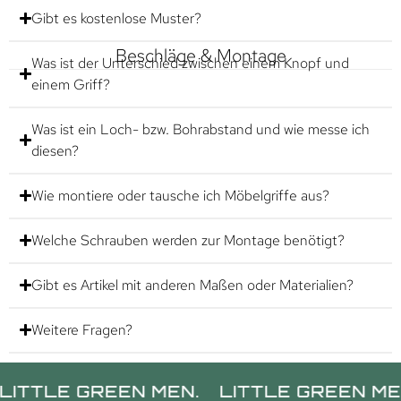
Gibt es kostenlose Muster?
Beschläge & Montage
Was ist der Unterschied zwischen einem Knopf und
einem Griff?
Was ist ein Loch- bzw. Bohrabstand und wie messe ich
diesen?
Wie montiere oder tausche ich Möbelgriffe aus?
Welche Schrauben werden zur Montage benötigt?
Gibt es Artikel mit anderen Maßen oder Materialien?
Weitere Fragen?
E GREEN MEN.
LITTLE GREEN MEN.
LI