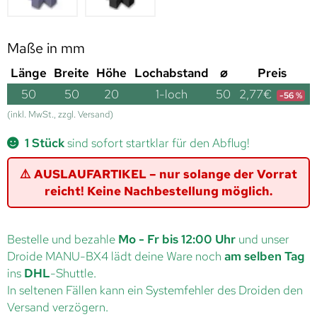
Maße in mm
Länge
Breite
Höhe
Lochabstand
⌀
Preis
50
50
20
1-loch
50
2,77
€
-56 %
(inkl. MwSt., zzgl. Versand)
1 Stück
sind sofort startklar für den Abflug!
⚠️ AUSLAUFARTIKEL – nur solange der Vorrat
reicht! Keine Nachbestellung möglich.
Bestelle und bezahle
Mo - Fr bis 12:00 Uhr
und unser
Droide MANU-BX4 lädt deine Ware noch
am selben Tag
ins
DHL
-Shuttle.
In seltenen Fällen kann ein Systemfehler des Droiden den
Versand verzögern.