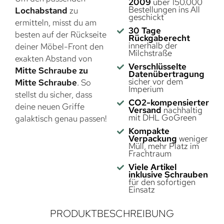
2009
über 150.000
Bestellungen ins All
Lochabstand
zu
geschickt
ermitteln, misst du am
30 Tage
besten auf der Rückseite
Rückgaberecht
innerhalb der
deiner Möbel-Front den
Milchstraße
exakten Abstand von
Verschlüsselte
Mitte Schraube zu
Datenübertragung
sicher vor dem
Mitte Schraube
. So
Imperium
stellst du sicher, dass
CO2-kompensierter
deine neuen Griffe
Versand
nachhaltig
mit DHL GoGreen
galaktisch genau passen!
Kompakte
Verpackung
weniger
Müll, mehr Platz im
Frachtraum
Viele Artikel
inklusive Schrauben
für den sofortigen
Einsatz
PRODUKTBESCHREIBUNG