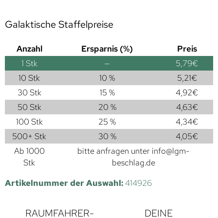
Galaktische Staffelpreise
Anzahl
Ersparnis (%)
Preis
1
Stk
—
5,79
€
10 Stk
10 %
5,21
€
30 Stk
15 %
4,92
€
50 Stk
20 %
4,63
€
100 Stk
25 %
4,34
€
500+ Stk
30 %
4,05
€
Ab 1000
bitte anfragen unter
info@lgm-
Stk
beschlag.de
Artikelnummer der Auswahl:
414926
RAUMFAHRER-
DEINE