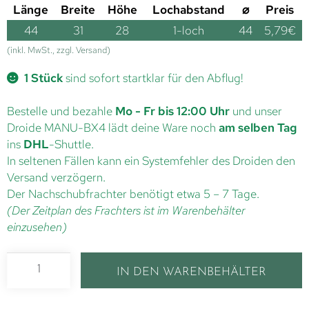
Länge
Breite
Höhe
Lochabstand
⌀
Preis
44
31
28
1-loch
44
5,79
€
(inkl. MwSt., zzgl. Versand)
1 Stück
sind sofort startklar für den Abflug!
Bestelle und bezahle
Mo - Fr bis 12:00 Uhr
und unser
Droide MANU-BX4 lädt deine Ware noch
am selben Tag
ins
DHL
-Shuttle.
In seltenen Fällen kann ein Systemfehler des Droiden den
Versand verzögern.
Der Nachschubfrachter benötigt etwa 5 – 7 Tage.
(Der Zeitplan des Frachters ist im Warenbehälter
einzusehen)
IN DEN WARENBEHÄLTER