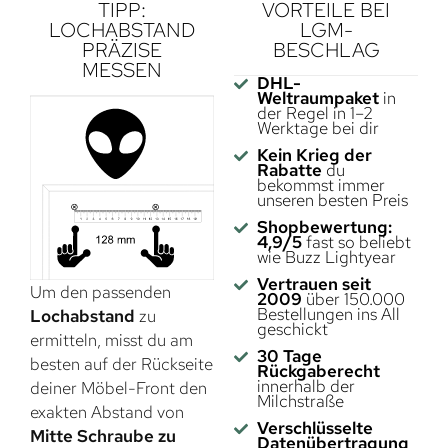
TIPP:
VORTEILE BEI
LOCHABSTAND
LGM-
PRÄZISE
BESCHLAG
MESSEN
DHL-
Weltraumpaket
in
der Regel in 1–2
Werktage bei dir
Kein Krieg der
Rabatte
du
bekommst immer
unseren besten Preis
Shopbewertung:
4,9/5
fast so beliebt
wie Buzz Lightyear
Vertrauen seit
Um den passenden
2009
über 150.000
Bestellungen ins All
Lochabstand
zu
geschickt
ermitteln, misst du am
30 Tage
besten auf der Rückseite
Rückgaberecht
innerhalb der
deiner Möbel-Front den
Milchstraße
exakten Abstand von
Verschlüsselte
Mitte Schraube zu
Datenübertragung