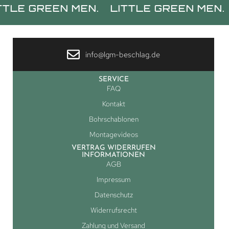
REEN MEN.
LITTLE GREEN MEN.
LITTL
info@lgm-beschlag.de
SERVICE
FAQ
Kontakt
Bohrschablonen
Montagevideos
VERTRAG WIDERRUFEN
INFORMATIONEN
AGB
Impressum
Datenschutz
Widerrufsrecht
Zahlung und Versand