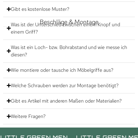
Gibt es kostenlose Muster?
Beschläge & Montage
Was ist der Unterschied zwischen einem Knopf und
einem Griff?
Was ist ein Loch- bzw. Bohrabstand und wie messe ich
diesen?
Wie montiere oder tausche ich Möbelgriffe aus?
Welche Schrauben werden zur Montage benötigt?
Gibt es Artikel mit anderen Maßen oder Materialien?
Weitere Fragen?
E GREEN MEN.
LITTLE GREEN MEN.
LI