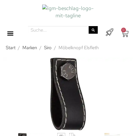
0
Start
/
Marken
/
Siro
/
Möbelknopf Elsfleth