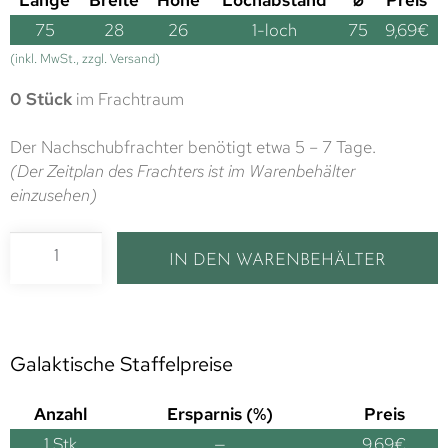
75
28
26
1-loch
75
9,69
€
(inkl. MwSt., zzgl. Versand)
0 Stück
im Frachtraum
Der Nachschubfrachter benötigt etwa 5 – 7 Tage.
(Der Zeitplan des Frachters ist im Warenbehälter
einzusehen)
IN DEN WARENBEHÄLTER
Galaktische Staffelpreise
Anzahl
Ersparnis (%)
Preis
1
Stk
—
9,69
€