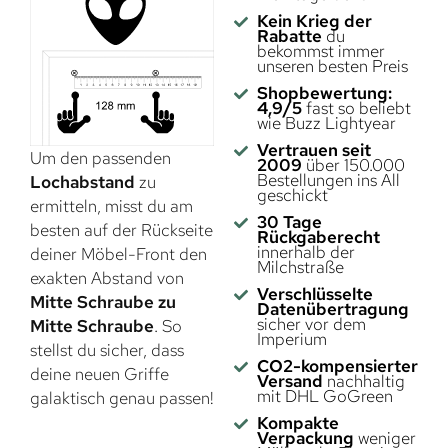
Kein Krieg der
Rabatte
du
bekommst immer
unseren besten Preis
Shopbewertung:
4,9/5
fast so beliebt
wie Buzz Lightyear
Vertrauen seit
Um den passenden
2009
über 150.000
Bestellungen ins All
Lochabstand
zu
geschickt
ermitteln, misst du am
30 Tage
besten auf der Rückseite
Rückgaberecht
innerhalb der
deiner Möbel-Front den
Milchstraße
exakten Abstand von
Verschlüsselte
Mitte Schraube zu
Datenübertragung
sicher vor dem
Mitte Schraube
. So
Imperium
stellst du sicher, dass
CO2-kompensierter
deine neuen Griffe
Versand
nachhaltig
mit DHL GoGreen
galaktisch genau passen!
Kompakte
Verpackung
weniger