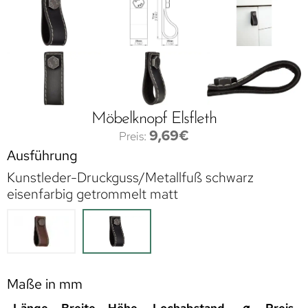
Möbelknopf Elsfleth
9,69
€
Ausführung
Kunstleder-Druckguss/Metallfuß schwarz
eisenfarbig getrommelt matt
Maße in mm
Länge
Breite
Höhe
Lochabstand
⌀
Preis