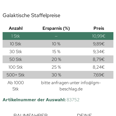
Galaktische Staffelpreise
Anzahl
Ersparnis (%)
Preis
1
Stk
—
10,99
€
10 Stk
10 %
9,89
€
30 Stk
15 %
9,34
€
50 Stk
20 %
8,79
€
100 Stk
25 %
8,24
€
500+ Stk
30 %
7,69
€
Ab 1000
bitte anfragen unter
info@lgm-
Stk
beschlag.de
Artikelnummer der Auswahl:
83752
RAUMFAHRER-
DEINE