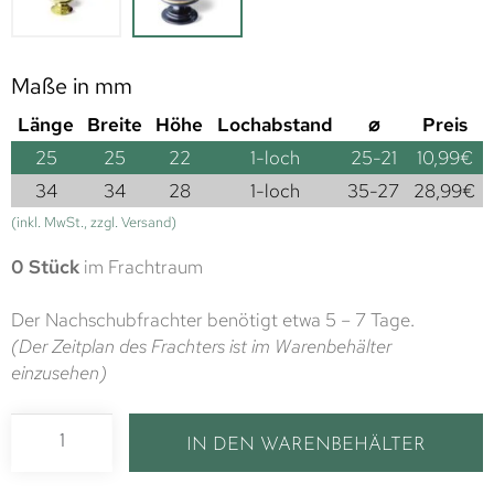
Maße in mm
Länge
Breite
Höhe
Lochabstand
⌀
Preis
25
25
22
1-loch
25-21
10,99
€
34
34
28
1-loch
35-27
28,99
€
(inkl. MwSt., zzgl. Versand)
0 Stück
im Frachtraum
Der Nachschubfrachter benötigt etwa 5 – 7 Tage.
(Der Zeitplan des Frachters ist im Warenbehälter
einzusehen)
IN DEN WARENBEHÄLTER