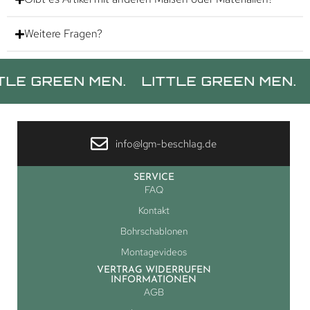
Weitere Fragen?
REEN MEN.
LITTLE GREEN MEN.
LITTL
info@lgm-beschlag.de
SERVICE
FAQ
Kontakt
Bohrschablonen
Montagevideos
VERTRAG WIDERRUFEN
INFORMATIONEN
AGB