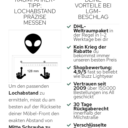
TIPP:
VORTEILE BEI
LOCHABSTAND
LGM-
PRÄZISE
BESCHLAG
MESSEN
DHL-
Weltraumpaket
in
der Regel in 1–2
Werktage bei dir
Kein Krieg der
Rabatte
du
bekommst immer
unseren besten Preis
Shopbewertung:
4,9/5
fast so beliebt
wie Buzz Lightyear
Vertrauen seit
Um den passenden
2009
über 150.000
Bestellungen ins All
Lochabstand
zu
geschickt
ermitteln, misst du am
30 Tage
besten auf der Rückseite
Rückgaberecht
innerhalb der
deiner Möbel-Front den
Milchstraße
exakten Abstand von
Verschlüsselte
Mitte Schraube zu