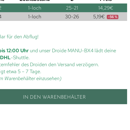
2
1-loch
25-21
14,29
€
4
1-loch
30-26
5,19
€
-56 %
lar für den Abflug!
bis 12:00 Uhr
und unser Droide MANU-BX4 lädt deine
DHL
-Shuttle.
ystemfehler des Droiden den Versand verzögern.
gt etwa 5 – 7 Tage.
t im Warenbehälter einzusehen)
IN DEN WARENBEHÄLTER