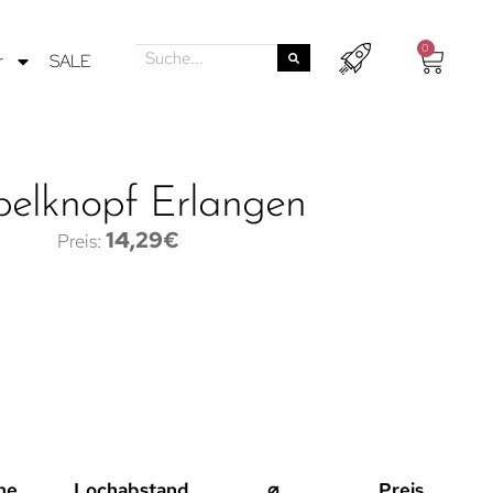
0
r
SALE
elknopf Erlangen
14,29
€
he
Lochabstand
⌀
Preis