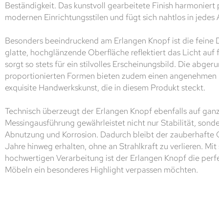
Beständigkeit. Das kunstvoll gearbeitete Finish harmoniert 
modernen Einrichtungsstilen und fügt sich nahtlos in jedes
Besonders beeindruckend am Erlangen Knopf ist die feine D
glatte, hochglänzende Oberfläche reflektiert das Licht auf
sorgt so stets für ein stilvolles Erscheinungsbild. Die abger
proportionierten Formen bieten zudem einen angenehmen G
exquisite Handwerkskunst, die in diesem Produkt steckt.
Technisch überzeugt der Erlangen Knopf ebenfalls auf ganze
Messingausführung gewährleistet nicht nur Stabilität, sond
Abnutzung und Korrosion. Dadurch bleibt der zauberhafte 
Jahre hinweg erhalten, ohne an Strahlkraft zu verlieren. Mi
hochwertigen Verarbeitung ist der Erlangen Knopf die perfek
Möbeln ein besonderes Highlight verpassen möchten.