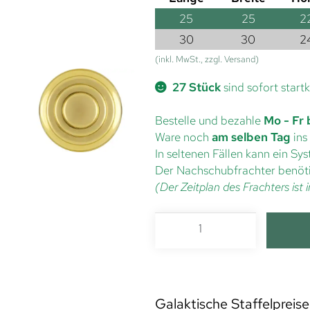
25
25
2
30
30
2
(inkl. MwSt., zzgl. Versand)
27 Stück
sind sofort startk
Bestelle und bezahle
Mo - Fr 
Ware noch
am selben Tag
ins
In seltenen Fällen kann ein S
Der Nachschubfrachter benöti
(Der Zeitplan des Frachters is
Galaktische Staffelpreise