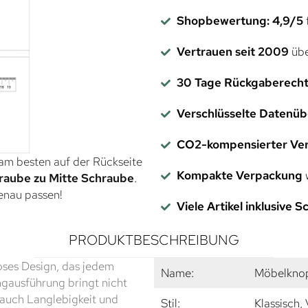
Shopbewertung: 4,9/5
f
Vertrauen seit 2009
übe
30 Tage Rückgaberech
Verschlüsselte Datenü
CO2-kompensierter Ve
 am besten auf der Rückseite
Kompakte Verpackung
w
raube zu Mitte Schraube
.
genau passen!
Viele Artikel inklusive 
PRODUKTBESCHREIBUNG
oses Design, das jedem
Name:
Möbelknop
ngausführung bringt nicht
 auch Langlebigkeit und
Stil:
Klassisch,