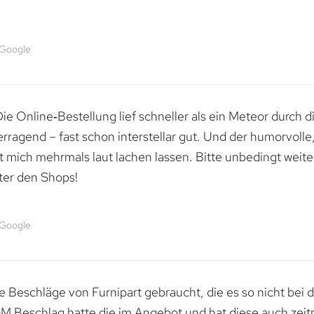
 Google
e Online‑Bestellung lief schneller als ein Meteor durch di
erragend – fast schon interstellar gut. Und der humorvolle
mich mehrmals laut lachen lassen. Bitte unbedingt weiter 
ter den Shops!
 Google
 Beschläge von Furnipart gebraucht, die es so nicht bei 
M Beschlag hatte die im Angebot und hat diese auch zeitn