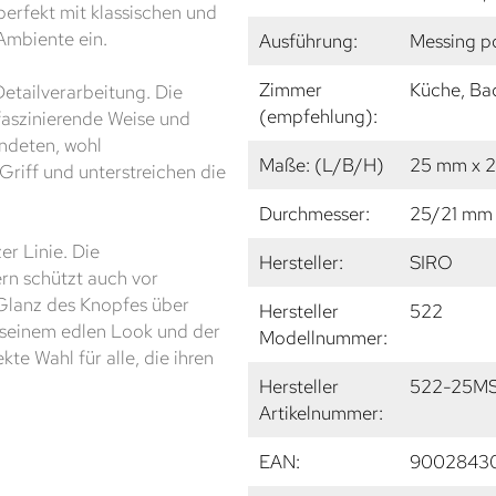
perfekt mit klassischen und
 Ambiente ein.
Ausführung:
Messing po
Zimmer
Küche, Ba
etailverarbeitung. Die
(empfehlung):
 faszinierende Weise und
undeten, wohl
Maße: (L/B/H)
25 mm x 
riff und unterstreichen die
Durchmesser:
25/21 mm
r Linie. Die
Hersteller:
SIRO
ern schützt auch vor
Glanz des Knopfes über
Hersteller
522
t seinem edlen Look und der
Modellnummer:
te Wahl für alle, die ihren
Hersteller
522-25MS
Artikelnummer:
EAN:
9002843