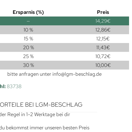
Ersparnis (%)
Preis
—
14,29
€
10 %
12,86
€
15 %
12,15
€
20 %
11,43
€
25 %
10,72
€
30 %
10,00
€
bitte anfragen unter
info@lgm-beschlag.de
hl:
83738
VORTEILE BEI LGM-BESCHLAG
der Regel in 1–2 Werktage bei dir
du bekommst immer unseren besten Preis