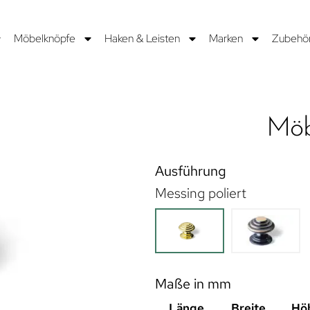
Möbelknöpfe
Haken & Leisten
Marken
Zubehö
Möb
Ausführung
Messing poliert
Maße in mm
Länge
Breite
Hö