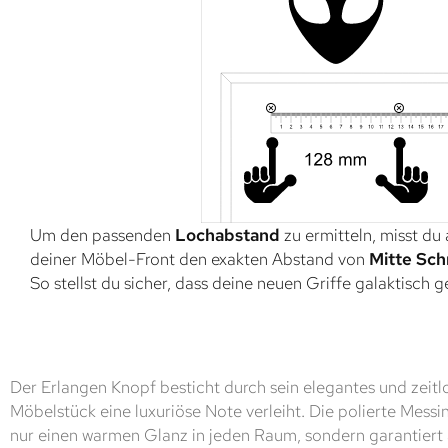
Um den passenden
Lochabstand
zu ermitteln, misst du
deiner Möbel-Front den exakten Abstand von
Mitte Sch
So stellst du sicher, dass deine neuen Griffe galaktisch 
Der Erlangen Knopf besticht durch sein elegantes und zeitl
Möbelstück eine luxuriöse Note verleiht. Die polierte Messi
nur einen warmen Glanz in jeden Raum, sondern garantiert