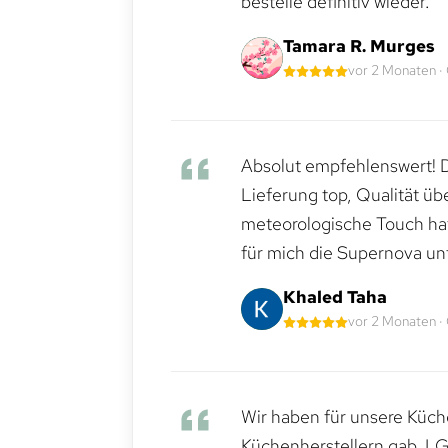
bestelle definitiv wieder.
Tamara R. Murges
vor 2 Monaten ·
Absolut empfehlenswert! Di
Lieferung top, Qualität üb
meteorologische Touch hat 
für mich die Supernova un
Khaled Taha
vor 2 Monaten ·
Wir haben für unsere Küche
Küchenherstellern gab. LG