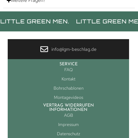
Weitere Fragen?
E GREEN MEN.
LITTLE GREEN MEN.
LI
info@lgm-beschlag.de
SERVICE
FAQ
Kontakt
Bohrschablonen
Montagevideos
VERTRAG WIDERRUFEN
INFORMATIONEN
AGB
Impressum
Datenschutz