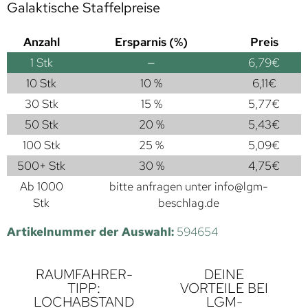
Galaktische Staffelpreise
Anzahl
Ersparnis (%)
Preis
1
Stk
—
6,79
€
10 Stk
10 %
6,11
€
30 Stk
15 %
5,77
€
50 Stk
20 %
5,43
€
100 Stk
25 %
5,09
€
500+ Stk
30 %
4,75
€
Ab 1000
bitte anfragen unter
info@lgm-
Stk
beschlag.de
Artikelnummer der Auswahl:
594654
RAUMFAHRER-
DEINE
TIPP:
VORTEILE BEI
LOCHABSTAND
LGM-