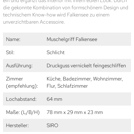
ein und ergänzt das Interior mit ihrem edlen Look. Durch
die gekonnte Kombination von formschönem Design und
technischem Know-how wird Falkensee zu einem
unverzichtbaren Accessoire.
Name:
Muschelgriff Falkensee
Stil:
Schlicht
Ausführung:
Druckguss vernickelt feingeschliffen
Zimmer
Küche, Badezimmer, Wohnzimmer,
(empfehlung):
Flur, Schlafzimmer
Lochabstand:
64 mm
Maße: (L/B/H)
78 mm x 29 mm x 23 mm
Hersteller:
SIRO