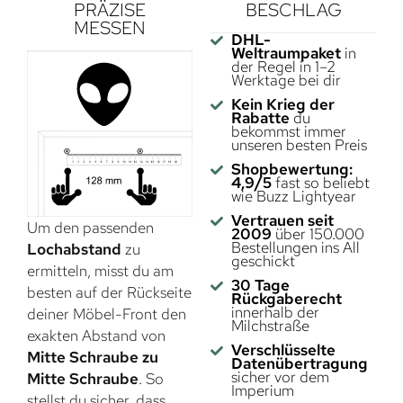
PRÄZISE
BESCHLAG
MESSEN
DHL-
Weltraumpaket
in
der Regel in 1–2
Werktage bei dir
Kein Krieg der
Rabatte
du
bekommst immer
unseren besten Preis
Shopbewertung:
4,9/5
fast so beliebt
wie Buzz Lightyear
Vertrauen seit
Um den passenden
2009
über 150.000
Bestellungen ins All
Lochabstand
zu
geschickt
ermitteln, misst du am
30 Tage
besten auf der Rückseite
Rückgaberecht
innerhalb der
deiner Möbel-Front den
Milchstraße
exakten Abstand von
Verschlüsselte
Mitte Schraube zu
Datenübertragung
sicher vor dem
Mitte Schraube
. So
Imperium
stellst du sicher, dass