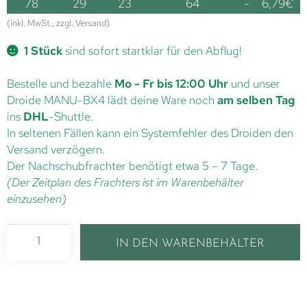
78
29
23
64
-
6,79
€
(inkl. MwSt., zzgl. Versand)
1 Stück
sind sofort startklar für den Abflug!
Bestelle und bezahle
Mo - Fr bis 12:00 Uhr
und unser
Droide MANU-BX4 lädt deine Ware noch
am selben Tag
ins
DHL
-Shuttle.
In seltenen Fällen kann ein Systemfehler des Droiden den
Versand verzögern.
Der Nachschubfrachter benötigt etwa 5 – 7 Tage.
(Der Zeitplan des Frachters ist im Warenbehälter
einzusehen)
IN DEN WARENBEHÄLTER