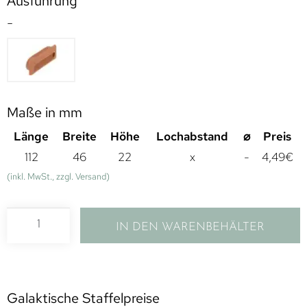
Ausführung
-
Maße in mm
Länge
Breite
Höhe
Lochabstand
⌀
Preis
112
46
22
x
-
4,49
€
(inkl. MwSt., zzgl. Versand)
IN DEN WARENBEHÄLTER
Galaktische Staffelpreise