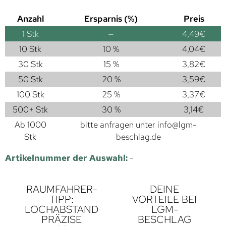
Anzahl
Ersparnis (%)
Preis
1
Stk
—
4,49
€
10 Stk
10 %
4,04
€
30 Stk
15 %
3,82
€
50 Stk
20 %
3,59
€
100 Stk
25 %
3,37
€
500+ Stk
30 %
3,14
€
Ab 1000
bitte anfragen unter
info@lgm-
Stk
beschlag.de
Artikelnummer der Auswahl:
-
RAUMFAHRER-
DEINE
TIPP:
VORTEILE BEI
LOCHABSTAND
LGM-
PRÄZISE
BESCHLAG