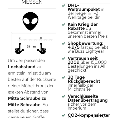
MESSEN
DHL-
Weltraumpaket
in
der Regel in 1–2
Werktage bei dir
Kein Krieg der
Rabatte
du
bekommst immer
unseren besten Preis
Shopbewertung:
4,9/5
fast so beliebt
wie Buzz Lightyear
Vertrauen seit
Um den passenden
2009
über 150.000
Bestellungen ins All
Lochabstand
zu
geschickt
ermitteln, misst du am
30 Tage
besten auf der Rückseite
Rückgaberecht
innerhalb der
deiner Möbel-Front den
Milchstraße
exakten Abstand von
Verschlüsselte
Mitte Schraube zu
Datenübertragung
sicher vor dem
Mitte Schraube
. So
Imperium
stellst du sicher, dass
CO2-kompensierter
deine neuen Griffe