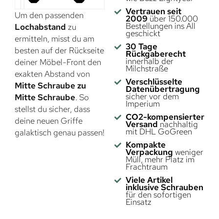
Vertrauen seit
Um den passenden
2009
über 150.000
Bestellungen ins All
Lochabstand
zu
geschickt
ermitteln, misst du am
30 Tage
besten auf der Rückseite
Rückgaberecht
innerhalb der
deiner Möbel-Front den
Milchstraße
exakten Abstand von
Verschlüsselte
Mitte Schraube zu
Datenübertragung
sicher vor dem
Mitte Schraube
. So
Imperium
stellst du sicher, dass
CO2-kompensierter
deine neuen Griffe
Versand
nachhaltig
mit DHL GoGreen
galaktisch genau passen!
Kompakte
Verpackung
weniger
Müll, mehr Platz im
Frachtraum
Viele Artikel
inklusive Schrauben
für den sofortigen
Einsatz