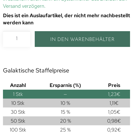
Versand verzögern.
Dies ist ein Auslaufartikel, der nicht mehr nachbestellt
werden kann
IN DEN WARENBEHÄLTER
Galaktische Staffelpreise
Anzahl
Ersparnis (%)
Preis
1
Stk
—
1,23
€
10 Stk
10 %
1,11
€
30 Stk
15 %
1,05
€
50 Stk
20 %
0,98
€
100 Stk
25 %
0,92
€