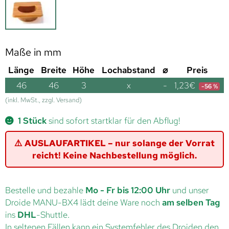
Maße in mm
Länge
Breite
Höhe
Lochabstand
⌀
Preis
46
46
3
x
-
1,23
€
-56 %
(inkl. MwSt., zzgl. Versand)
1 Stück
sind sofort startklar für den Abflug!
⚠️ AUSLAUFARTIKEL – nur solange der Vorrat
reicht! Keine Nachbestellung möglich.
Bestelle und bezahle
Mo - Fr bis 12:00 Uhr
und unser
Droide MANU-BX4 lädt deine Ware noch
am selben Tag
ins
DHL
-Shuttle.
In seltenen Fällen kann ein Systemfehler des Droiden den