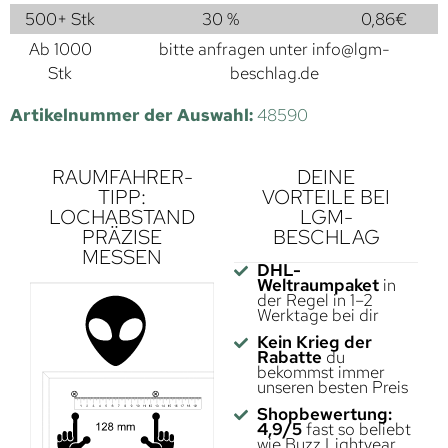
500+ Stk
30 %
0,86
€
Ab 1000
bitte anfragen unter
info@lgm-
Stk
beschlag.de
Artikelnummer der Auswahl:
48590
RAUMFAHRER-
DEINE
TIPP:
VORTEILE BEI
LOCHABSTAND
LGM-
PRÄZISE
BESCHLAG
MESSEN
DHL-
Weltraumpaket
in
der Regel in 1–2
Werktage bei dir
Kein Krieg der
Rabatte
du
bekommst immer
unseren besten Preis
Shopbewertung:
4,9/5
fast so beliebt
wie Buzz Lightyear