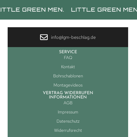
E GREEN MEN.
LITTLE GREEN MEN.
LI
info@lgm-beschlag.de
SERVICE
FAQ
Kontakt
Bohrschablonen
Montagevideos
VERTRAG WIDERRUFEN
INFORMATIONEN
AGB
Impressum
Datenschutz
Widerrufsrecht