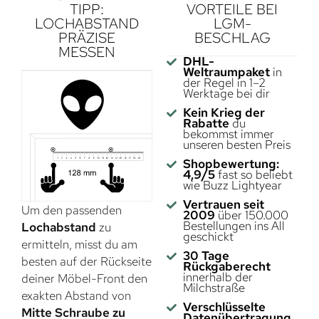
TIPP:
VORTEILE BEI
LOCHABSTAND
LGM-
PRÄZISE
BESCHLAG
MESSEN
DHL-
Weltraumpaket
in
der Regel in 1–2
Werktage bei dir
Kein Krieg der
Rabatte
du
bekommst immer
unseren besten Preis
Shopbewertung:
4,9/5
fast so beliebt
wie Buzz Lightyear
Vertrauen seit
Um den passenden
2009
über 150.000
Bestellungen ins All
Lochabstand
zu
geschickt
ermitteln, misst du am
30 Tage
besten auf der Rückseite
Rückgaberecht
innerhalb der
deiner Möbel-Front den
Milchstraße
exakten Abstand von
Verschlüsselte
Mitte Schraube zu
Datenübertragung