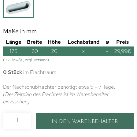
Maße in mm
Länge
Breite
Höhe
Lochabstand
⌀
Preis
175
60
20
x
-
29,99
€
(inkl. MwSt., zzgl. Versand)
0 Stück
im Frachtraum
Der Nachschubfrachter benötigt etwa 5 – 7 Tage.
(Der Zeitplan des Frachters ist im Warenbehälter
einzusehen)
IN DEN WARENBEHÄLTER