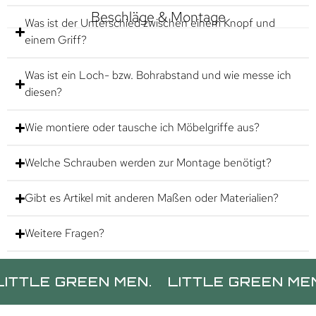
Beschläge & Montage
Was ist der Unterschied zwischen einem Knopf und
einem Griff?
Was ist ein Loch- bzw. Bohrabstand und wie messe ich
diesen?
Wie montiere oder tausche ich Möbelgriffe aus?
Welche Schrauben werden zur Montage benötigt?
Gibt es Artikel mit anderen Maßen oder Materialien?
Weitere Fragen?
E GREEN MEN.
LITTLE GREEN MEN.
LI