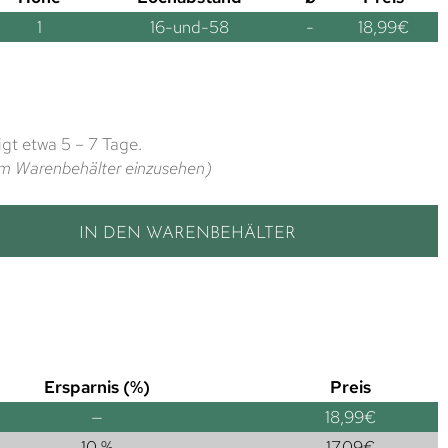
1
16-und-58
-
18,99
€
gt etwa 5 – 7 Tage.
t im Warenbehälter einzusehen)
IN DEN WARENBEHÄLTER
Ersparnis (%)
Preis
—
18,99
€
10 %
17,09
€