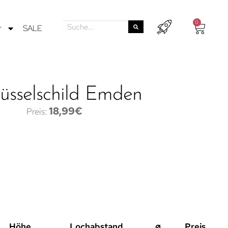
0
r
SALE
lüsselschild Emden
18,99
€
Höhe
Lochabstand
⌀
Preis