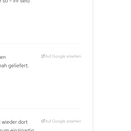
so – ihr seid
Auf Google ansehen
den
ah geliefert.
Auf Google ansehen
t wieder dort
rum einzigartig