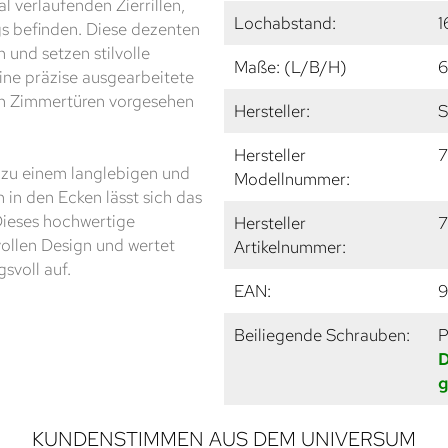
l verlaufenden Zierrillen,
Lochabstand:
1
gs befinden. Diese dezenten
 und setzen stilvolle
Maße: (L/B/H)
6
eine präzise ausgearbeitete
en Zimmertüren vorgesehen
Hersteller:
S
Hersteller
7
 zu einem langlebigen und
Modellnummer:
 in den Ecken lässt sich das
Dieses hochwertige
Hersteller
7
vollen Design und wertet
Artikelnummer:
svoll auf.
EAN:
9
Beiliegende Schrauben:
P
D
g
KUNDENSTIMMEN AUS DEM UNIVERSUM