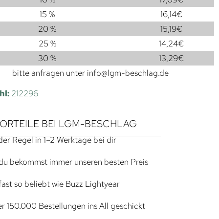
15 %
16,14
€
20 %
15,19
€
25 %
14,24
€
30 %
13,29
€
bitte anfragen unter
info@lgm-beschlag.de
hl:
212296
VORTEILE BEI LGM-BESCHLAG
der Regel in 1–2 Werktage bei dir
du bekommst immer unseren besten Preis
ast so beliebt wie Buzz Lightyear
r 150.000 Bestellungen ins All geschickt