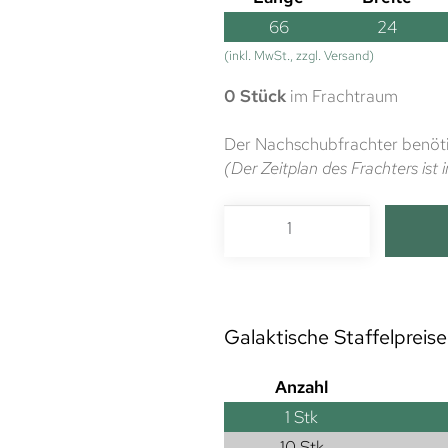
66
24
(inkl. MwSt., zzgl. Versand)
0 Stück
im Frachtraum
Der Nachschubfrachter benöti
(Der Zeitplan des Frachters is
Galaktische Staffelpreise
Anzahl
1
Stk
10 Stk