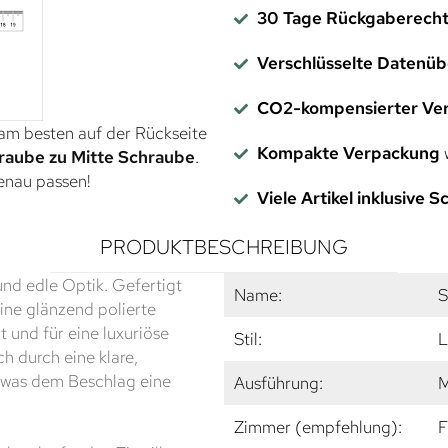
30 Tage Rückgaberech
Verschlüsselte Datenü
CO2-kompensierter Ve
 am besten auf der Rückseite
Kompakte Verpackung
w
raube zu Mitte Schraube
.
genau passen!
Viele Artikel inklusive 
PRODUKTBESCHREIBUNG
und edle Optik. Gefertigt
Name:
S
ine glänzend polierte
t und für eine luxuriöse
Stil:
L
h durch eine klare,
 was dem Beschlag eine
Ausführung:
M
Zimmer (empfehlung):
F