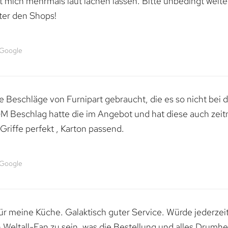
mich mehrmals laut lachen lassen. Bitte unbedingt weiter 
ter den Shops!
 Google
 Beschläge von Furnipart gebraucht, die es so nicht bei 
M Beschlag hatte die im Angebot und hat diese auch zeitn
riffe perfekt , Karton passend.
 Google
 für meine Küche. Galaktisch guter Service. Würde jederzei
n Weltall-Fan zu sein, was die Bestellung und alles Drumhe