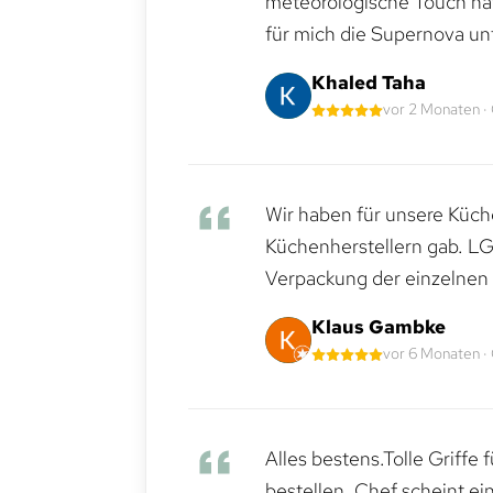
meteorologische Touch hat 
für mich die Supernova un
Khaled Taha
vor 2 Monaten ·
Wir haben für unsere Küche
Küchenherstellern gab. LG
Verpackung der einzelnen G
Klaus Gambke
vor 6 Monaten ·
Alles bestens.Tolle Griffe
bestellen. Chef scheint ei