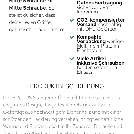
Mitte Schraube zu
Datenübertragung
sicher vor dem
Mitte Schraube
. So
Imperium
stellst du sicher, dass
CO2-kompensierter
deine neuen Griffe
Versand
nachhaltig
mit DHL GoGreen
galaktisch genau passen!
Kompakte
Verpackung
weniger
Müll, mehr Platz im
Frachtraum
Viele Artikel
inklusive Schrauben
für den sofortigen
Einsatz
PRODUKTBESCHREIBUNG
Der BRUTUS Stangengriff besticht durch sein zeitlos
elegantes Design, das jedes Möbelstück aufwertet.
Gefertigt aus hochwertigem Eichenholz und mit einer
schützenden Lackierung versehen, bringt er natürliche
Wärme und Beständigkeit in Ihr Zuhause. Die helle und
freundliche Oberfläche des Holzes ist nicht nur ein