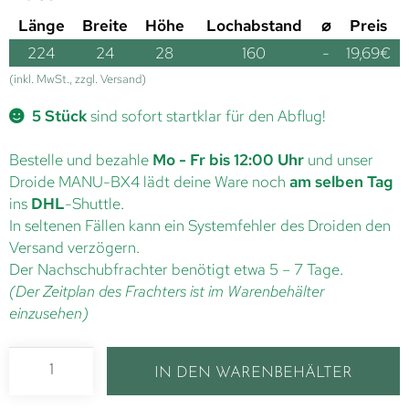
Länge
Breite
Höhe
Lochabstand
⌀
Preis
224
24
28
160
-
19,69
€
(inkl. MwSt., zzgl. Versand)
5 Stück
sind sofort startklar für den Abflug!
Bestelle und bezahle
Mo - Fr bis 12:00 Uhr
und unser
Droide MANU-BX4 lädt deine Ware noch
am selben Tag
ins
DHL
-Shuttle.
In seltenen Fällen kann ein Systemfehler des Droiden den
Versand verzögern.
Der Nachschubfrachter benötigt etwa 5 – 7 Tage.
(Der Zeitplan des Frachters ist im Warenbehälter
einzusehen)
IN DEN WARENBEHÄLTER