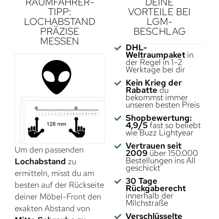
RAUMFAHRER-
DEINE
TIPP:
VORTEILE BEI
LOCHABSTAND
LGM-
PRÄZISE
BESCHLAG
MESSEN
DHL-
Weltraumpaket
in
der Regel in 1–2
Werktage bei dir
Kein Krieg der
Rabatte
du
bekommst immer
unseren besten Preis
Shopbewertung:
4,9/5
fast so beliebt
wie Buzz Lightyear
Vertrauen seit
Um den passenden
2009
über 150.000
Bestellungen ins All
Lochabstand
zu
geschickt
ermitteln, misst du am
30 Tage
besten auf der Rückseite
Rückgaberecht
innerhalb der
deiner Möbel-Front den
Milchstraße
exakten Abstand von
Verschlüsselte