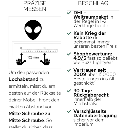
PRÄZISE
BESCHLAG
MESSEN
DHL-
Weltraumpaket
in
der Regel in 1–2
Werktage bei dir
Kein Krieg der
Rabatte
du
bekommst immer
unseren besten Preis
Shopbewertung:
4,9/5
fast so beliebt
wie Buzz Lightyear
Vertrauen seit
Um den passenden
2009
über 150.000
Bestellungen ins All
Lochabstand
zu
geschickt
ermitteln, misst du am
30 Tage
besten auf der Rückseite
Rückgaberecht
innerhalb der
deiner Möbel-Front den
Milchstraße
exakten Abstand von
Verschlüsselte
Mitte Schraube zu
Datenübertragung
sicher vor dem
Mitte Schraube
. So
Imperium
stellst du sicher, dass