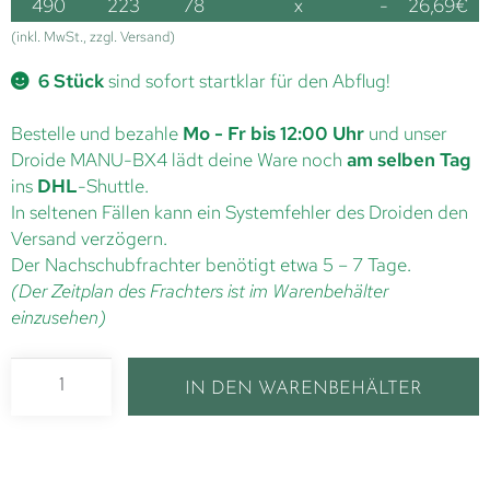
490
223
78
x
-
26,69
€
(inkl. MwSt., zzgl. Versand)
6 Stück
sind sofort startklar für den Abflug!
Bestelle und bezahle
Mo - Fr bis 12:00 Uhr
und unser
Droide MANU-BX4 lädt deine Ware noch
am selben Tag
ins
DHL
-Shuttle.
In seltenen Fällen kann ein Systemfehler des Droiden den
Versand verzögern.
Der Nachschubfrachter benötigt etwa 5 – 7 Tage.
(Der Zeitplan des Frachters ist im Warenbehälter
einzusehen)
IN DEN WARENBEHÄLTER