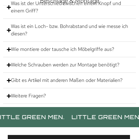
Beschläge & Montage
Was ist der Unterschied zwischen einem Knopf und
einem Griff?
Was ist ein Loch- bzw. Bohrabstand und wie messe ich
diesen?
Wie montiere oder tausche ich Möbelgriffe aus?
Welche Schrauben werden zur Montage benötigt?
Gibt es Artikel mit anderen Maßen oder Materialien?
Weitere Fragen?
E GREEN MEN.
LITTLE GREEN MEN.
LI