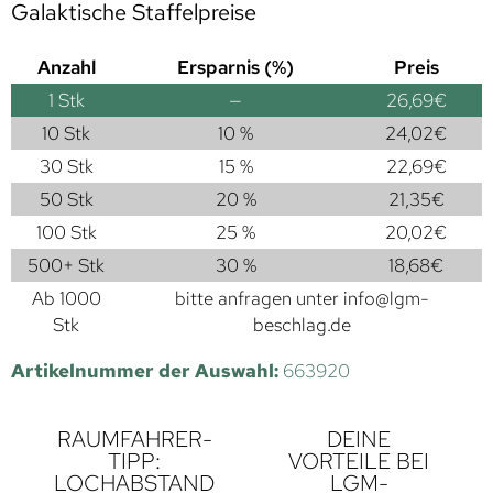
Galaktische Staffelpreise
Anzahl
Ersparnis (%)
Preis
1
Stk
—
26,69
€
10 Stk
10 %
24,02
€
30 Stk
15 %
22,69
€
50 Stk
20 %
21,35
€
100 Stk
25 %
20,02
€
500+ Stk
30 %
18,68
€
Ab 1000
bitte anfragen unter
info@lgm-
Stk
beschlag.de
Artikelnummer der Auswahl:
663920
RAUMFAHRER-
DEINE
TIPP:
VORTEILE BEI
LOCHABSTAND
LGM-