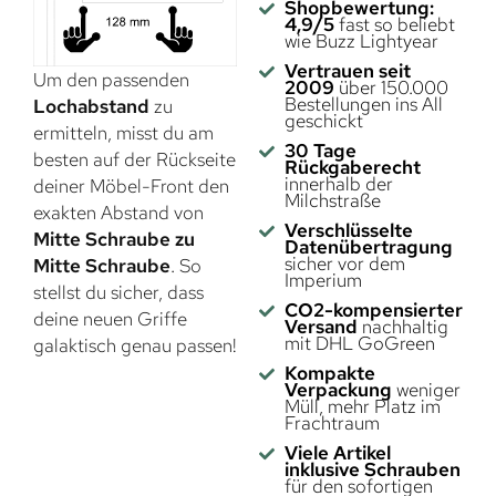
Shopbewertung:
4,9/5
fast so beliebt
wie Buzz Lightyear
Vertrauen seit
Um den passenden
2009
über 150.000
Bestellungen ins All
Lochabstand
zu
geschickt
ermitteln, misst du am
30 Tage
besten auf der Rückseite
Rückgaberecht
innerhalb der
deiner Möbel-Front den
Milchstraße
exakten Abstand von
Verschlüsselte
Mitte Schraube zu
Datenübertragung
sicher vor dem
Mitte Schraube
. So
Imperium
stellst du sicher, dass
CO2-kompensierter
deine neuen Griffe
Versand
nachhaltig
mit DHL GoGreen
galaktisch genau passen!
Kompakte
Verpackung
weniger
Müll, mehr Platz im
Frachtraum
Viele Artikel
inklusive Schrauben
für den sofortigen