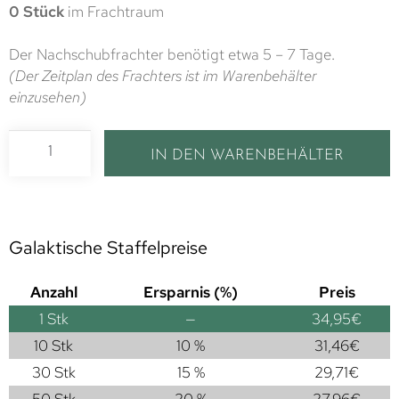
0 Stück
im Frachtraum
Der Nachschubfrachter benötigt etwa 5 – 7 Tage.
(Der Zeitplan des Frachters ist im Warenbehälter
einzusehen)
IN DEN WARENBEHÄLTER
Galaktische Staffelpreise
Anzahl
Ersparnis (%)
Preis
1
Stk
—
34,95
€
10 Stk
10 %
31,46
€
30 Stk
15 %
29,71
€
50 Stk
20 %
27,96
€