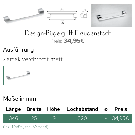
Design-Bügelgriff Freudenstadt
34,95
€
Ausführung
Zamak verchromt matt
Maße in mm
Länge
Breite
Höhe
Lochabstand
⌀
Preis
346
25
19
320
-
34,95
€
(inkl. MwSt., zzgl. Versand)