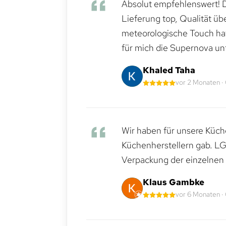
Absolut empfehlenswert! Di
Lieferung top, Qualität üb
meteorologische Touch hat 
für mich die Supernova un
Khaled Taha
vor 2 Monaten ·
Wir haben für unsere Küche
Küchenherstellern gab. LG
Verpackung der einzelnen G
Klaus Gambke
vor 6 Monaten ·