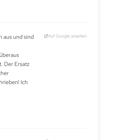
Auf Google ansehen
h aus und sind
 überaus
. Der Ersatz
cher
hrieben! Ich