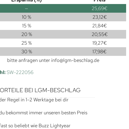
—
25,69
€
10 %
23,12
€
15 %
21,84
€
20 %
20,55
€
25 %
19,27
€
30 %
17,98
€
bitte anfragen unter
info@lgm-beschlag.de
hl:
SW-222056
VORTEILE BEI LGM-BESCHLAG
der Regel in 1–2 Werktage bei dir
du bekommst immer unseren besten Preis
ast so beliebt wie Buzz Lightyear