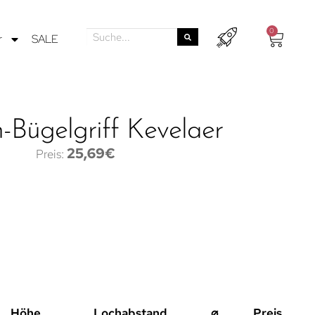
0
r
SALE
-Bügelgriff Kevelaer
25,69
€
Höhe
Lochabstand
⌀
Preis