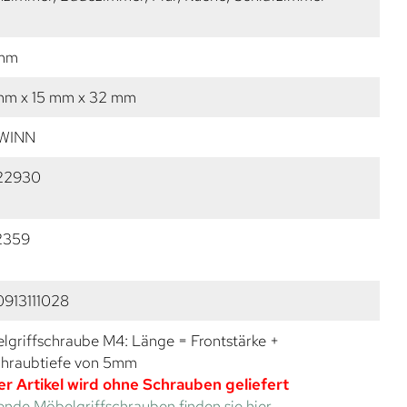
 mm
mm x 15 mm x 32 mm
WINN
22930
2359
913111028
lgriffschraube M4: Länge = Frontstärke +
chraubtiefe von 5mm
er Artikel wird ohne Schrauben geliefert
nde Möbelgriffschrauben finden sie hier.