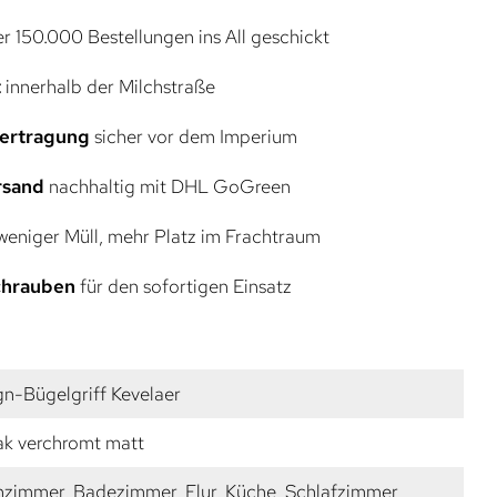
r 150.000 Bestellungen ins All geschickt
t
innerhalb der Milchstraße
bertragung
sicher vor dem Imperium
rsand
nachhaltig mit DHL GoGreen
eniger Müll, mehr Platz im Frachtraum
Schrauben
für den sofortigen Einsatz
gn-Bügelgriff Kevelaer
k verchromt matt
zimmer, Badezimmer, Flur, Küche, Schlafzimmer