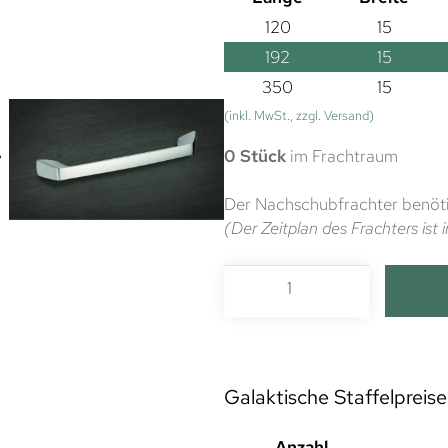
120
15
192
15
350
15
(inkl. MwSt., zzgl. Versand)
0 Stück
im Frachtraum
Der Nachschubfrachter benöti
(Der Zeitplan des Frachters is
Galaktische Staffelpreise
Anzahl