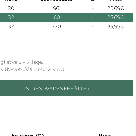
30
96
-
20,69
€
32
160
-
25,69
€
32
320
-
39,95
€
gt etwa 5 – 7 Tage.
t im Warenbehälter einzusehen)
IN DEN WARENBEHÄLTER
Ersparnis (%)
Preis