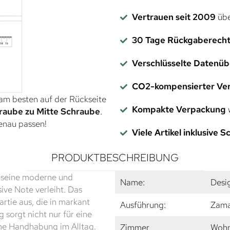
Vertrauen seit 2009
übe
30 Tage Rückgaberech
Verschlüsselte Datenü
CO2-kompensierter Ve
 am besten auf der Rückseite
Kompakte Verpackung
w
raube zu Mitte Schraube
.
genau passen!
Viele Artikel inklusive 
PRODUKTBESCHREIBUNG
h seine moderne und
Name:
Desi
ive Note verleiht. Das
rtie aus, die in markant
Ausführung:
Zama
sorgt nicht nur für eine
me Handhabung im Alltag.
Zimmer
Wohn