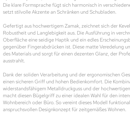
Die klare Formsprache fügt sich harmonisch in verschiedene
setzt stilvolle Akzente an Schränken und Schubladen.
Gefertigt aus hochwertigem Zamak, zeichnet sich der Keve
Robustheit und Langlebigkeit aus. Die Ausführung in verchr
Oberfläche eine seidige Haptik und ein edles Erscheinungsb
gegenüber Fingerabdrücken ist. Diese matte Veredelung unt
des Materials und sorgt für einen dezenten Glanz, der Prof
ausstrahlt.
Dank der soliden Verarbeitung und der ergonomischen Gest
einen sicheren Griff und hohen Bedienkomfort. Die Kombin
widerstandsfähigem Metalldruckguss und der hochwertige
macht diesen Bügelgriff zu einer idealen Wahl für den inten
Wohnbereich oder Büro. So vereint dieses Modell funktiona
anspruchsvollen Designkonzept für zeitgemäßes Wohnen.