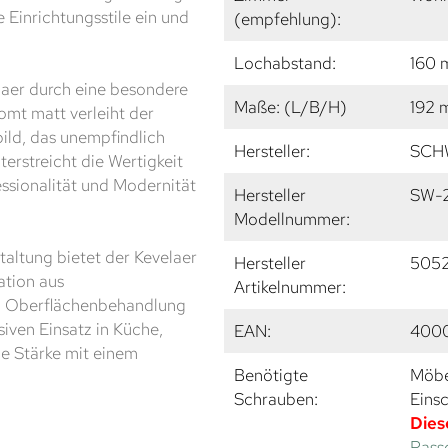
 Einrichtungsstile ein und
(empfehlung):
Lochabstand:
160
laer durch eine besondere
Maße: (L/B/H)
192 
omt matt verleiht der
ild, das unempfindlich
Hersteller:
SCH
erstreicht die Wertigkeit
essionalität und Modernität
Hersteller
SW-
Modellnummer:
altung bietet der Kevelaer
Hersteller
505
ation aus
Artikelnummer:
n Oberflächenbehandlung
siven Einsatz in Küche,
EAN:
4000
le Stärke mit einem
Benötigte
Möbe
Schrauben:
Eins
Dies
Passe