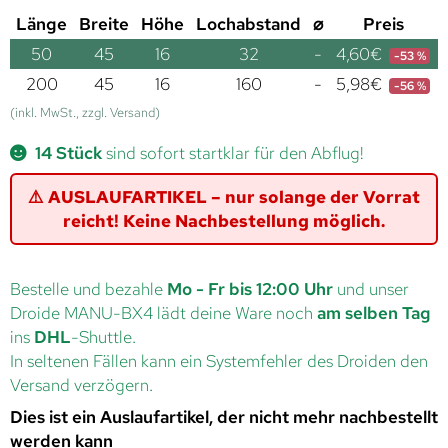
Länge
Breite
Höhe
Lochabstand
⌀
Preis
50
45
16
32
-
4,60
€
-53 %
200
45
16
160
-
5,98
€
-56 %
(inkl. MwSt., zzgl. Versand)
14 Stück
sind sofort startklar für den Abflug!
⚠️ AUSLAUFARTIKEL – nur solange der Vorrat
reicht! Keine Nachbestellung möglich.
Bestelle und bezahle
Mo - Fr bis 12:00 Uhr
und unser
Droide MANU-BX4 lädt deine Ware noch
am selben Tag
ins
DHL
-Shuttle.
In seltenen Fällen kann ein Systemfehler des Droiden den
Versand verzögern.
Dies ist ein Auslaufartikel, der nicht mehr nachbestellt
werden kann