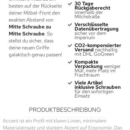
30 Tage
besten auf der Rückseite
Rückgaberecht
innerhalb der
deiner Möbel-Front den
Milchstraße
exakten Abstand von
Verschlüsselte
Mitte Schraube zu
Datenübertragung
sicher vor dem
Mitte Schraube
. So
Imperium
stellst du sicher, dass
CO2-kompensierter
deine neuen Griffe
Versand
nachhaltig
mit DHL GoGreen
galaktisch genau passen!
Kompakte
Verpackung
weniger
Müll, mehr Platz im
Frachtraum
Viele Artikel
inklusive Schrauben
für den sofortigen
Einsatz
PRODUKTBESCHREIBUNG
Accent ist ein Profil mit klaren Linien, minimalem
Materialeinsatz und starkem Akzent auf Ergonomie. Das