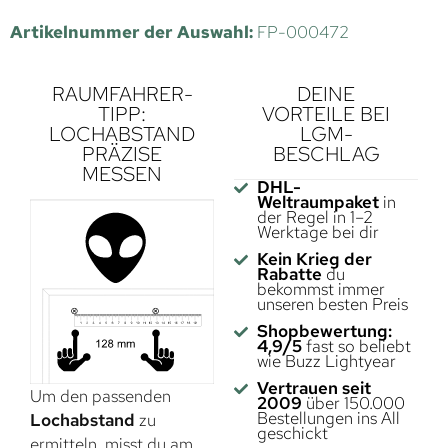
Artikelnummer der Auswahl:
FP-000472
RAUMFAHRER-
DEINE
TIPP:
VORTEILE BEI
LOCHABSTAND
LGM-
PRÄZISE
BESCHLAG
MESSEN
DHL-
Weltraumpaket
in
der Regel in 1–2
Werktage bei dir
Kein Krieg der
Rabatte
du
bekommst immer
unseren besten Preis
Shopbewertung:
4,9/5
fast so beliebt
wie Buzz Lightyear
Vertrauen seit
Um den passenden
2009
über 150.000
Bestellungen ins All
Lochabstand
zu
geschickt
ermitteln, misst du am