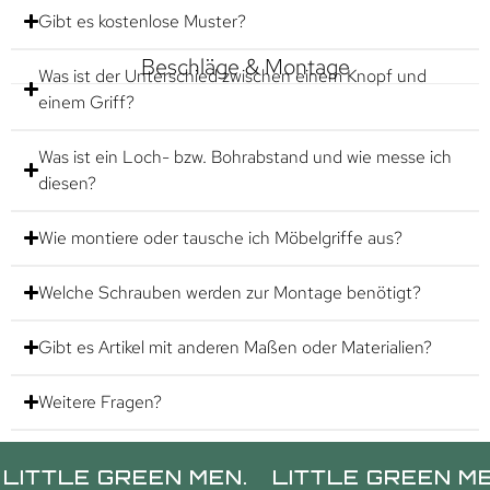
Gibt es kostenlose Muster?
Beschläge & Montage
Was ist der Unterschied zwischen einem Knopf und
einem Griff?
Was ist ein Loch- bzw. Bohrabstand und wie messe ich
diesen?
Wie montiere oder tausche ich Möbelgriffe aus?
Welche Schrauben werden zur Montage benötigt?
Gibt es Artikel mit anderen Maßen oder Materialien?
Weitere Fragen?
E GREEN MEN.
LITTLE GREEN MEN.
LI