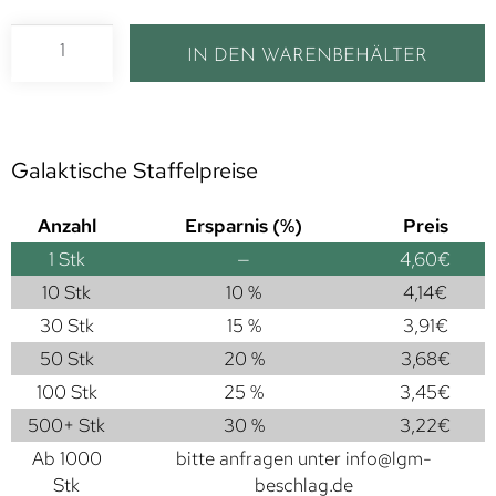
IN DEN WARENBEHÄLTER
Galaktische Staffelpreise
Anzahl
Ersparnis (%)
Preis
1
Stk
—
4,60
€
10 Stk
10 %
4,14
€
30 Stk
15 %
3,91
€
50 Stk
20 %
3,68
€
100 Stk
25 %
3,45
€
500+ Stk
30 %
3,22
€
Ab 1000
bitte anfragen unter
info@lgm-
Stk
beschlag.de