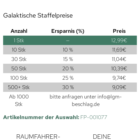
Galaktische Staffelpreise
Anzahl
Ersparnis (%)
Preis
1
Stk
—
12,99
€
10 Stk
10 %
11,69
€
30 Stk
15 %
11,04
€
50 Stk
20 %
10,39
€
100 Stk
25 %
9,74
€
500+ Stk
30 %
9,09
€
Ab 1000
bitte anfragen unter
info@lgm-
Stk
beschlag.de
Artikelnummer der Auswahl:
FP-001077
RAUMFAHRER-
DEINE