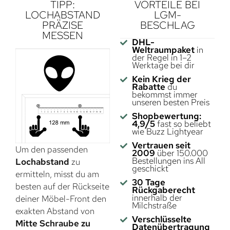
TIPP:
VORTEILE BEI
LOCHABSTAND
LGM-
PRÄZISE
BESCHLAG
MESSEN
DHL-
Weltraumpaket
in
der Regel in 1–2
Werktage bei dir
Kein Krieg der
Rabatte
du
bekommst immer
unseren besten Preis
Shopbewertung:
4,9/5
fast so beliebt
wie Buzz Lightyear
Vertrauen seit
Um den passenden
2009
über 150.000
Bestellungen ins All
Lochabstand
zu
geschickt
ermitteln, misst du am
30 Tage
besten auf der Rückseite
Rückgaberecht
innerhalb der
deiner Möbel-Front den
Milchstraße
exakten Abstand von
Verschlüsselte
Mitte Schraube zu
Datenübertragung