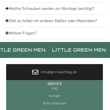
Welche Schrauben werden zur Montage benötigt?
Gibt es Artikel mit anderen Maßen oder Materialien?
Weitere Fragen?
REEN MEN.
LITTLE GREEN MEN.
LITTL
info@lgm-beschlag.de
SERVICE
FAQ
Kontakt
Bohrschablonen