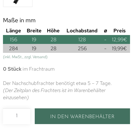
Maße in mm
Länge
Breite
Höhe
Lochabstand
⌀
Preis
156
19
28
128
-
12,99
€
284
19
28
256
-
19,99
€
(inkl. MwSt., zzgl. Versand)
0 Stück
im Frachtraum
Der Nachschubfrachter benötigt etwa 5 – 7 Tage.
(Der Zeitplan des Frachters ist im Warenbehälter
einzusehen)
IN DEN WARENBEHÄLTER