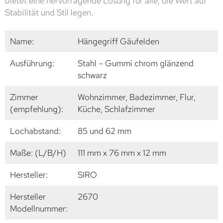
bietet eine hervorragende Lösung für alle, die Wert auf
Stabilität und Stil legen.
Name:
Hängegriff Gäufelden
Ausführung:
Stahl – Gummi chrom glänzend
schwarz
Zimmer
Wohnzimmer, Badezimmer, Flur,
(empfehlung):
Küche, Schlafzimmer
Lochabstand:
85 und 62 mm
Maße: (L/B/H)
111 mm x 76 mm x 12 mm
Hersteller:
SIRO
Hersteller
2670
Modellnummer: