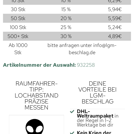
10 Stk
10 %
6,29
€
30 Stk
15 %
5,94
€
50 Stk
20 %
5,59
€
100 Stk
25 %
5,24
€
500+ Stk
30 %
4,89
€
Ab 1000
bitte anfragen unter
info@lgm-
Stk
beschlag.de
Artikelnummer der Auswahl:
932258
RAUMFAHRER-
DEINE
TIPP:
VORTEILE BEI
LOCHABSTAND
LGM-
PRÄZISE
BESCHLAG
MESSEN
DHL-
Weltraumpaket
in
der Regel in 1–2
Werktage bei dir
Kein Krieg der