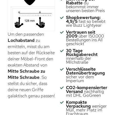
Rabatte
du
bekommst immer
unseren besten Preis
Shopbewertung:
4,9/5
fast so beliebt
wie Buzz Lightyear
Vertrauen seit
Um den passenden
2009
über 150.000
Bestellungen ins All
Lochabstand
zu
geschickt
ermitteln, misst du am
30 Tage
besten auf der Rückseite
Rückgaberecht
innerhalb der
deiner Möbel-Front den
Milchstraße
exakten Abstand von
Verschlüsselte
Mitte Schraube zu
Datenübertragung
sicher vor dem
Mitte Schraube
. So
Imperium
stellst du sicher, dass
CO2-kompensierter
deine neuen Griffe
Versand
nachhaltig
mit DHL GoGreen
galaktisch genau passen!
Kompakte
Verpackung
weniger
Müll, mehr Platz im
Frachtraum