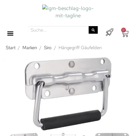
0
Start
/
Marken
/
Siro
/
Hängegriff Gäufelden