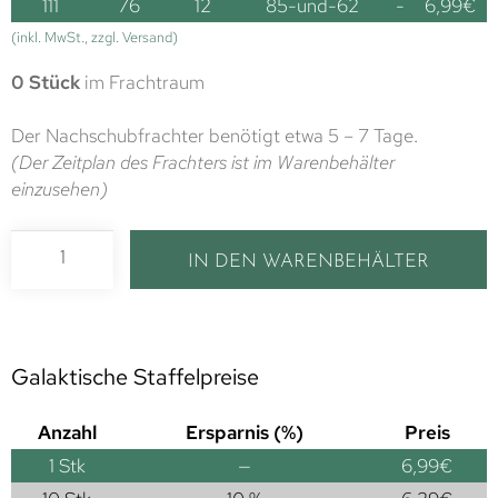
111
76
12
85-und-62
-
6,99
€
(inkl. MwSt., zzgl. Versand)
0 Stück
im Frachtraum
Der Nachschubfrachter benötigt etwa 5 – 7 Tage.
(Der Zeitplan des Frachters ist im Warenbehälter
einzusehen)
IN DEN WARENBEHÄLTER
Galaktische Staffelpreise
Anzahl
Ersparnis (%)
Preis
1
Stk
—
6,99
€