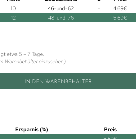
10
46-und-62
-
4,69
€
12
48-und-76
-
5,69
€
gt etwa 5 – 7 Tage.
t im Warenbehälter einzusehen)
IN DEN WARENBEHÄLTER
Ersparnis (%)
Preis
—
5,69
€