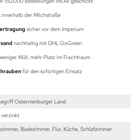
r 150.000 Bestellungen ins All geschickt
t
innerhalb der Milchstraße
bertragung
sicher vor dem Imperium
rsand
nachhaltig mit DHL GoGreen
eniger Müll, mehr Platz im Frachtraum
Schrauben
für den sofortigen Einsatz
egriff Osternienburger Land
 verzinkt
zimmer, Badezimmer, Flur, Küche, Schlafzimmer