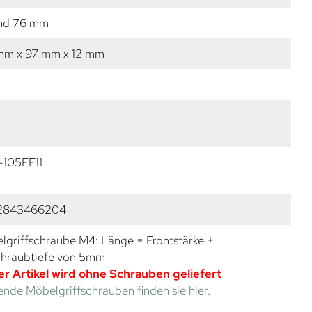
nd 76 mm
mm x 97 mm x 12 mm
O
-105FE11
2843466204
lgriffschraube M4: Länge = Frontstärke +
chraubtiefe von 5mm
er Artikel wird ohne Schrauben geliefert
nde Möbelgriffschrauben finden sie hier.