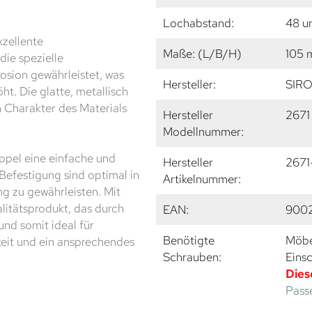
Lochabstand:
48 u
xzellente
Maße: (L/B/H)
105 
die spezielle
osion gewährleistet, was
Hersteller:
SIR
ht. Die glatte, metallisch
 Charakter des Materials
Hersteller
2671
Modellnummer:
pel eine einfache und
Hersteller
2671
Befestigung sind optimal in
Artikelnummer:
ng zu gewährleisten. Mit
litätsprodukt, das durch
EAN:
900
und somit ideal für
Benötigte
Möbe
keit und ein ansprechendes
Schrauben:
Eins
Dies
Passe