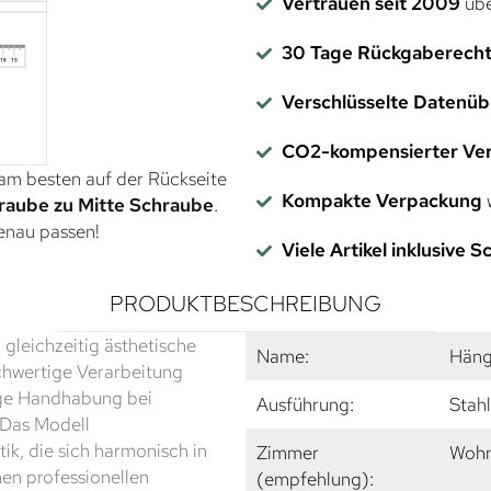
Vertrauen seit 2009
übe
30 Tage Rückgaberech
Verschlüsselte Datenü
CO2-kompensierter Ve
 am besten auf der Rückseite
Kompakte Verpackung
w
raube zu Mitte Schraube
.
genau passen!
Viele Artikel inklusive 
PRODUKTBESCHREIBUNG
 gleichzeitig ästhetische
Name:
Häng
ochwertige Verarbeitung
sige Handhabung bei
Ausführung:
Stahl
 Das Modell
ik, die sich harmonisch in
Zimmer
Wohn
en professionellen
(empfehlung):