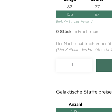
82
77
105
97
(inkl. MwSt., zzgl. Versand)
0 Stück
im Frachtraum
Der Nachschubfrachter benöti
(Der Zeitplan des Frachters is
Galaktische Staffelpreise
Anzahl
1
Stk