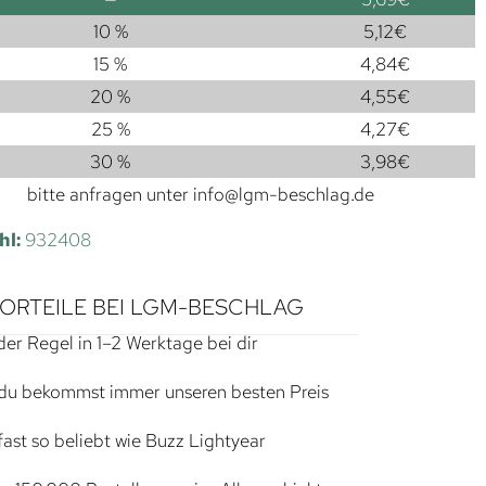
10 %
5,12
€
15 %
4,84
€
20 %
4,55
€
25 %
4,27
€
30 %
3,98
€
bitte anfragen unter
info@lgm-beschlag.de
hl:
932408
VORTEILE BEI LGM-BESCHLAG
der Regel in 1–2 Werktage bei dir
du bekommst immer unseren besten Preis
ast so beliebt wie Buzz Lightyear