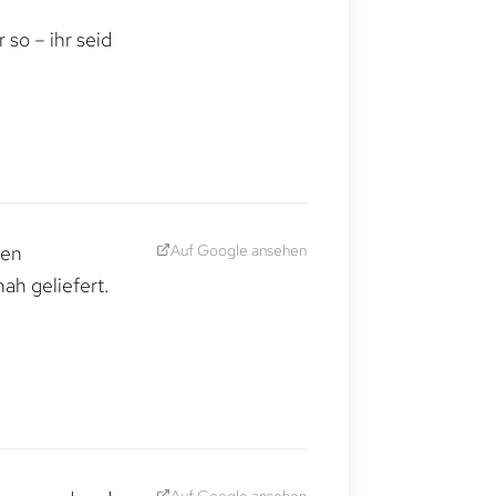
,
so – ihr seid
Auf Google ansehen
den
ah geliefert.
Auf Google ansehen