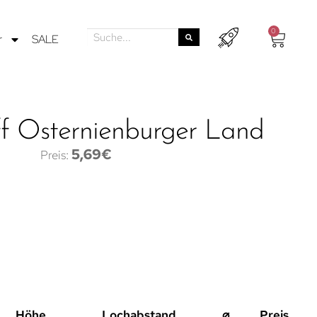
0
r
SALE
f Osternienburger Land
5,69
€
Höhe
Lochabstand
⌀
Preis