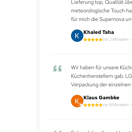
Lieferung top, Qualität üb
meteorologische Touch hat 
für mich die Supernova un
Khaled Taha
vor 2 Monaten ·
Wir haben für unsere Küche
Küchenherstellern gab. LG
Verpackung der einzelnen G
Klaus Gambke
vor 6 Monaten ·