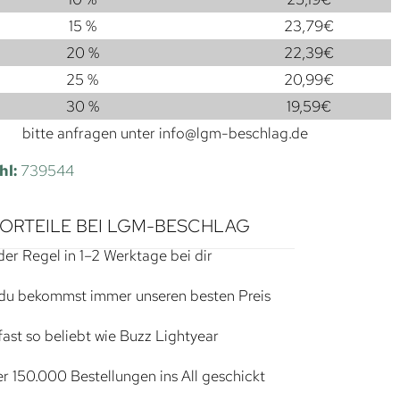
15 %
23,79
€
20 %
22,39
€
25 %
20,99
€
30 %
19,59
€
bitte anfragen unter
info@lgm-beschlag.de
hl:
739544
VORTEILE BEI LGM-BESCHLAG
der Regel in 1–2 Werktage bei dir
du bekommst immer unseren besten Preis
ast so beliebt wie Buzz Lightyear
r 150.000 Bestellungen ins All geschickt