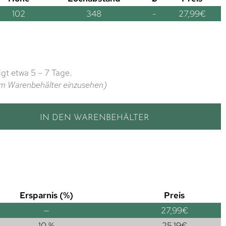
102
348
-
27,99
€
gt etwa 5 – 7 Tage.
t im Warenbehälter einzusehen)
IN DEN WARENBEHÄLTER
Ersparnis (%)
Preis
—
27,99
€
10 %
25,19
€