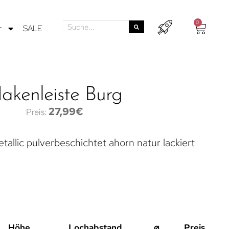
0
r
SALE
akenleiste Burg
27,99
€
tallic pulverbeschichtet ahorn natur lackiert
Höhe
Lochabstand
⌀
Preis