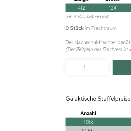
412
124
(inkl. MwSt., zzgl. Versand)
0 Stück
im Frachtraum
Der Nachschubfrachter benöti
(Der Zeitplan des Frachters is
Galaktische Staffelpreise
Anzahl
1
Stk
10 Stk