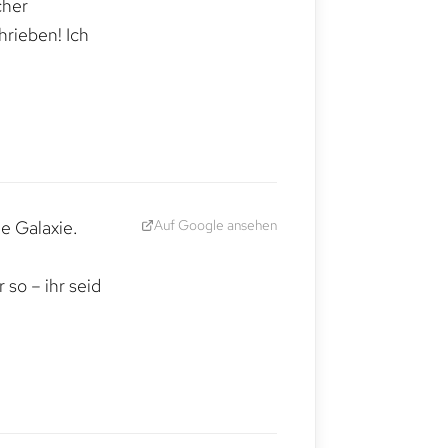
cher
hrieben! Ich
Auf Google ansehen
e Galaxie.
,
so – ihr seid