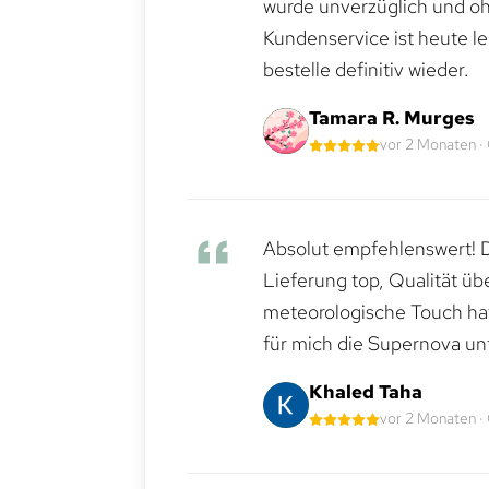
wurde unverzüglich und ohn
Kundenservice ist heute le
bestelle definitiv wieder.
Tamara R. Murges
vor 2 Monaten ·
Absolut empfehlenswert! Di
Lieferung top, Qualität üb
meteorologische Touch hat 
für mich die Supernova un
Khaled Taha
vor 2 Monaten ·