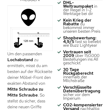
DHL-
Weltraumpaket
in
der Regel in 1–2
Werktage bei dir
Kein Krieg der
Rabatte
du
bekommst immer
unseren besten Preis
Shopbewertung:
4,9/5
fast so beliebt
wie Buzz Lightyear
Vertrauen seit
Um den passenden
2009
über 150.000
Bestellungen ins All
Lochabstand
zu
geschickt
ermitteln, misst du am
30 Tage
besten auf der Rückseite
Rückgaberecht
innerhalb der
deiner Möbel-Front den
Milchstraße
exakten Abstand von
Verschlüsselte
Mitte Schraube zu
Datenübertragung
sicher vor dem
Mitte Schraube
. So
Imperium
stellst du sicher, dass
CO2-kompensierter
deine neuen Griffe
Versand
nachhaltig