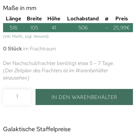
Maße in mm
Länge
Breite
Höhe
Lochabstand
⌀
Preis
516
105
41
506
-
25,99
€
(inkl. MwSt., zzgl. Versand)
0 Stück
im Frachtraum
Der Nachschubfrachter benötigt etwa 5 – 7 Tage.
(Der Zeitplan des Frachters ist im Warenbehälter
einzusehen)
IN DEN WARENBEHÄLTER
Galaktische Staffelpreise