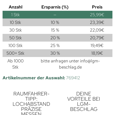
Anzahl
Ersparnis (%)
Preis
1
Stk
—
25,99
€
10 Stk
10 %
23,39
€
30 Stk
15 %
22,09
€
50 Stk
20 %
20,79
€
100 Stk
25 %
19,49
€
500+ Stk
30 %
18,19
€
Ab 1000
bitte anfragen unter
info@lgm-
Stk
beschlag.de
Artikelnummer der Auswahl:
769412
RAUMFAHRER-
DEINE
TIPP:
VORTEILE BEI
LOCHABSTAND
LGM-
PRÄZISE
BESCHLAG
MESSEN