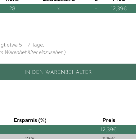
28
x
-
12,39
€
gt etwa 5 – 7 Tage.
t im Warenbehälter einzusehen)
IN DEN WARENBEHÄLTER
Ersparnis (%)
Preis
—
12,39
€
10 %
11,15
€