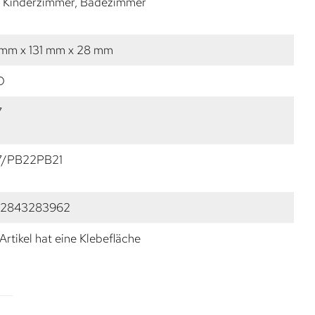
, Kinderzimmer, Badezimmer
 mm x 131 mm x 28 mm
O
7
7/PB22PB21
2843283962
Artikel hat eine Klebefläche