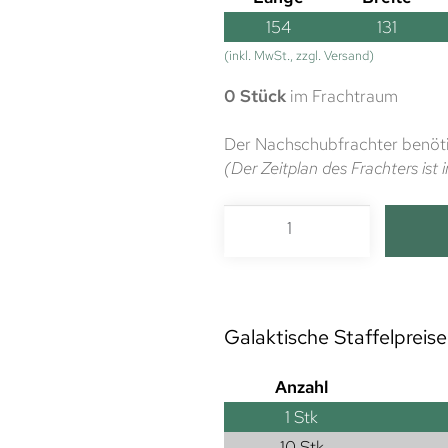
154
131
(inkl. MwSt., zzgl. Versand)
0 Stück
im Frachtraum
Der Nachschubfrachter benöti
(Der Zeitplan des Frachters is
Galaktische Staffelpreise
Anzahl
1
Stk
10 Stk