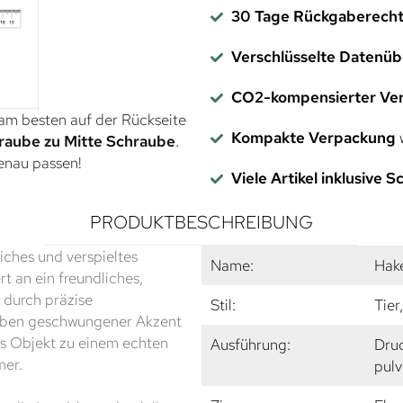
30 Tage Rückgaberech
Verschlüsselte Datenü
CO2-kompensierter Ve
 am besten auf der Rückseite
Kompakte Verpackung
w
raube zu Mitte Schraube
.
genau passen!
Viele Artikel inklusive 
PRODUKTBESCHREIBUNG
iches und verspieltes
Name:
Hake
rt an ein freundliches,
e durch präzise
Stil:
Tier
 oben geschwungener Akzent
as Objekt zu einem echten
Ausführung:
Druc
mer.
pulv