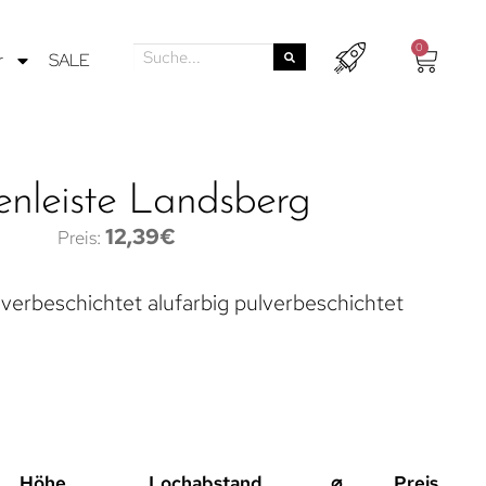
0
r
SALE
nleiste Landsberg
12,39
€
lverbeschichtet alufarbig pulverbeschichtet
Höhe
Lochabstand
⌀
Preis