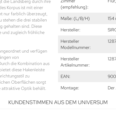
Zimmer
Flur
t die Landsberg durch ihre
(empfehlung):
es Korpus ist mit einer
t nur farblich überzeugt,
Maße: (L/B/H)
154
 stehen die drei stabilen
g gehalten sind. Diese
Hersteller:
SIR
und zugleich fröhliche
Hersteller
128
Modellnummer:
 angeordnet und verfügen
hängen von
Hersteller
128
Durch die Kombination aus
Artikelnummer:
ietet diese Hakenleiste
richtungsstil zu
EAN:
900
lichen Oberflächen sorgt
Montage:
Der 
 attraktive Optik behält.
KUNDENSTIMMEN AUS DEM UNIVERSUM