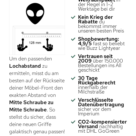
der Regel in 1–2
Werktage bei dir
Kein Krieg der
Rabatte
du
bekommst immer
unseren besten Preis
Shopbewertung:
4,9/5
fast so beliebt
wie Buzz Lightyear
Vertrauen seit
Um den passenden
2009
über 150.000
Bestellungen ins All
Lochabstand
zu
geschickt
ermitteln, misst du am
30 Tage
besten auf der Rückseite
Rückgaberecht
innerhalb der
deiner Möbel-Front den
Milchstraße
exakten Abstand von
Verschlüsselte
Mitte Schraube zu
Datenübertragung
sicher vor dem
Mitte Schraube
. So
Imperium
stellst du sicher, dass
CO2-kompensierter
deine neuen Griffe
Versand
nachhaltig
mit DHL GoGreen
galaktisch genau passen!