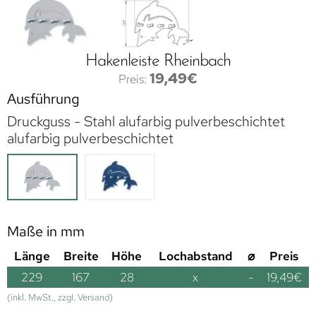
Hakenleiste Rheinbach
19,49
€
Ausführung
Druckguss - Stahl alufarbig pulverbeschichtet
alufarbig pulverbeschichtet
Maße in mm
Länge
Breite
Höhe
Lochabstand
⌀
Preis
229
167
28
x
-
19,49
€
(inkl. MwSt., zzgl. Versand)