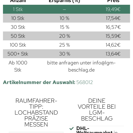
Anzahl
Ersparnis (%)
Preis
1
Stk
—
19,49
€
10 Stk
10 %
17,54
€
30 Stk
15 %
16,57
€
50 Stk
20 %
15,59
€
100 Stk
25 %
14,62
€
500+ Stk
30 %
13,64
€
Ab 1000
bitte anfragen unter
info@lgm-
Stk
beschlag.de
Artikelnummer der Auswahl:
568012
RAUMFAHRER-
DEINE
TIPP:
VORTEILE BEI
LOCHABSTAND
LGM-
PRÄZISE
BESCHLAG
MESSEN
DHL-
Weltraumpaket
in