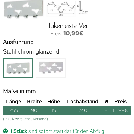
Hakenleiste Verl
10,99
€
Ausführung
Stahl chrom glänzend
Maße in mm
Länge
Breite
Höhe
Lochabstand
⌀
Preis
255
90
15
240
-
10,99
€
(inkl. MwSt., zzgl. Versand)
1 Stück
sind sofort startklar für den Abflug!