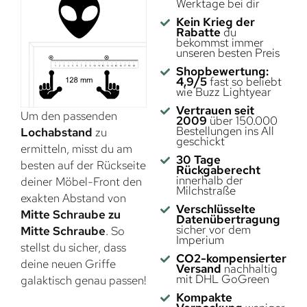
Werktage bei dir
Kein Krieg der
Rabatte
du
bekommst immer
unseren besten Preis
Shopbewertung:
4,9/5
fast so beliebt
wie Buzz Lightyear
Vertrauen seit
Um den passenden
2009
über 150.000
Bestellungen ins All
Lochabstand
zu
geschickt
ermitteln, misst du am
30 Tage
besten auf der Rückseite
Rückgaberecht
innerhalb der
deiner Möbel-Front den
Milchstraße
exakten Abstand von
Verschlüsselte
Mitte Schraube zu
Datenübertragung
sicher vor dem
Mitte Schraube
. So
Imperium
stellst du sicher, dass
CO2-kompensierter
deine neuen Griffe
Versand
nachhaltig
mit DHL GoGreen
galaktisch genau passen!
Kompakte