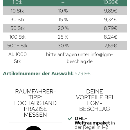
1
Stk
—
10,99
€
10 Stk
10 %
9,89
€
30 Stk
15 %
9,34
€
50 Stk
20 %
8,79
€
100 Stk
25 %
8,24
€
500+ Stk
30 %
7,69
€
Ab 1000
bitte anfragen unter
info@lgm-
Stk
beschlag.de
Artikelnummer der Auswahl:
579198
RAUMFAHRER-
DEINE
TIPP:
VORTEILE BEI
LOCHABSTAND
LGM-
PRÄZISE
BESCHLAG
MESSEN
DHL-
Weltraumpaket
in
der Regel in 1–2