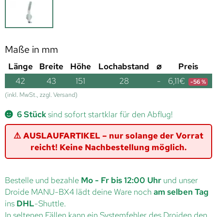
Maße in mm
Länge
Breite
Höhe
Lochabstand
⌀
Preis
42
43
151
28
-
6,11
€
-56 %
(inkl. MwSt., zzgl. Versand)
6 Stück
sind sofort startklar für den Abflug!
⚠️ AUSLAUFARTIKEL – nur solange der Vorrat
reicht! Keine Nachbestellung möglich.
Bestelle und bezahle
Mo - Fr bis 12:00 Uhr
und unser
Droide MANU-BX4 lädt deine Ware noch
am selben Tag
ins
DHL
-Shuttle.
In seltenen Fällen kann ein Systemfehler des Droiden den