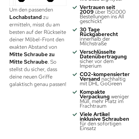
Vertrauen seit
Um den passenden
2009
über 150.000
Bestellungen ins All
Lochabstand
zu
geschickt
ermitteln, misst du am
30 Tage
besten auf der Rückseite
Rückgaberecht
innerhalb der
deiner Möbel-Front den
Milchstraße
exakten Abstand von
Verschlüsselte
Mitte Schraube zu
Datenübertragung
sicher vor dem
Mitte Schraube
. So
Imperium
stellst du sicher, dass
CO2-kompensierter
deine neuen Griffe
Versand
nachhaltig
mit DHL GoGreen
galaktisch genau passen!
Kompakte
Verpackung
weniger
Müll, mehr Platz im
Frachtraum
Viele Artikel
inklusive Schrauben
für den sofortigen
Einsatz