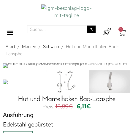
0
Start
/
Marken
/
Schwinn
/
Hut und Mantelhaken Bad-
Laasphe
Hut und Mantelhaken Bad-Laasphe
13,89
€
6,11
€
Ausführung
Edelstahl gebürstet