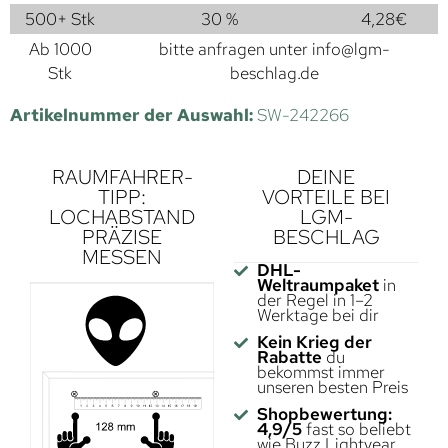
500+ Stk
30 %
4,28
€
Ab 1000
bitte anfragen unter
info@lgm-
Stk
beschlag.de
Artikelnummer der Auswahl:
SW-242266
RAUMFAHRER-
DEINE
TIPP:
VORTEILE BEI
LOCHABSTAND
LGM-
PRÄZISE
BESCHLAG
MESSEN
DHL-
Weltraumpaket
in
der Regel in 1–2
Werktage bei dir
Kein Krieg der
Rabatte
du
bekommst immer
unseren besten Preis
Shopbewertung:
4,9/5
fast so beliebt
wie Buzz Lightyear