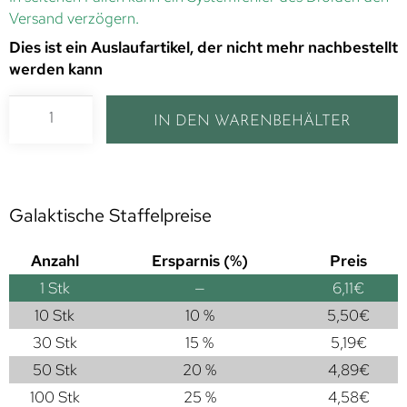
Versand verzögern.
Dies ist ein Auslaufartikel, der nicht mehr nachbestellt
werden kann
IN DEN WARENBEHÄLTER
Galaktische Staffelpreise
Anzahl
Ersparnis (%)
Preis
1
Stk
—
6,11
€
10 Stk
10 %
5,50
€
30 Stk
15 %
5,19
€
50 Stk
20 %
4,89
€
100 Stk
25 %
4,58
€