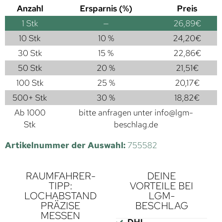
Anzahl
Ersparnis (%)
Preis
1
Stk
—
26,89
€
10 Stk
10 %
24,20
€
30 Stk
15 %
22,86
€
50 Stk
20 %
21,51
€
100 Stk
25 %
20,17
€
500+ Stk
30 %
18,82
€
Ab 1000
bitte anfragen unter
info@lgm-
Stk
beschlag.de
Artikelnummer der Auswahl:
755582
RAUMFAHRER-
DEINE
TIPP:
VORTEILE BEI
LOCHABSTAND
LGM-
PRÄZISE
BESCHLAG
MESSEN
DHL-