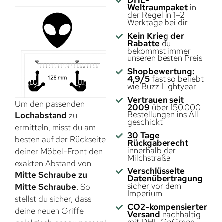
Weltraumpaket
in
der Regel in 1–2
Werktage bei dir
Kein Krieg der
Rabatte
du
bekommst immer
unseren besten Preis
Shopbewertung:
4,9/5
fast so beliebt
wie Buzz Lightyear
Vertrauen seit
Um den passenden
2009
über 150.000
Bestellungen ins All
Lochabstand
zu
geschickt
ermitteln, misst du am
30 Tage
besten auf der Rückseite
Rückgaberecht
innerhalb der
deiner Möbel-Front den
Milchstraße
exakten Abstand von
Verschlüsselte
Mitte Schraube zu
Datenübertragung
sicher vor dem
Mitte Schraube
. So
Imperium
stellst du sicher, dass
CO2-kompensierter
deine neuen Griffe
Versand
nachhaltig
mit DHL GoGreen