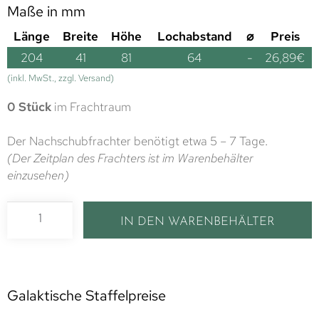
Maße in mm
Länge
Breite
Höhe
Lochabstand
⌀
Preis
204
41
81
64
-
26,89
€
(inkl. MwSt., zzgl. Versand)
0 Stück
im Frachtraum
Der Nachschubfrachter benötigt etwa 5 – 7 Tage.
(Der Zeitplan des Frachters ist im Warenbehälter
einzusehen)
IN DEN WARENBEHÄLTER
Galaktische Staffelpreise