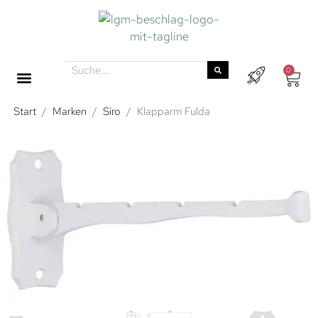
0
Start
/
Marken
/
Siro
/
Klapparm Fulda