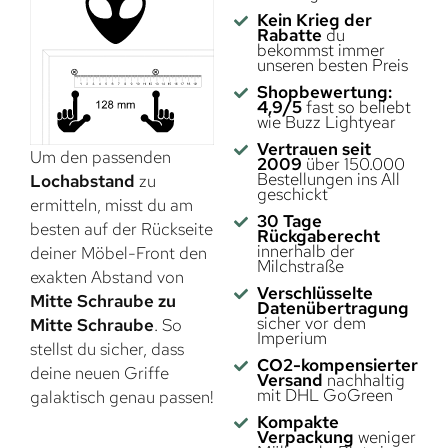
Kein Krieg der
Rabatte
du
bekommst immer
unseren besten Preis
Shopbewertung:
4,9/5
fast so beliebt
wie Buzz Lightyear
Vertrauen seit
Um den passenden
2009
über 150.000
Bestellungen ins All
Lochabstand
zu
geschickt
ermitteln, misst du am
30 Tage
besten auf der Rückseite
Rückgaberecht
innerhalb der
deiner Möbel-Front den
Milchstraße
exakten Abstand von
Verschlüsselte
Mitte Schraube zu
Datenübertragung
sicher vor dem
Mitte Schraube
. So
Imperium
stellst du sicher, dass
CO2-kompensierter
deine neuen Griffe
Versand
nachhaltig
mit DHL GoGreen
galaktisch genau passen!
Kompakte
Verpackung
weniger