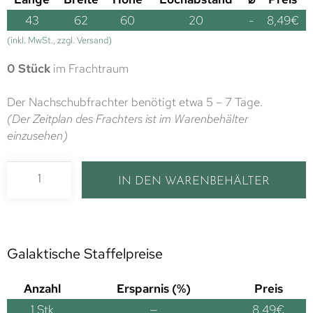
43
62
60
20
-
8,49
€
(inkl. MwSt., zzgl. Versand)
0 Stück
im Frachtraum
Der Nachschubfrachter benötigt etwa 5 – 7 Tage.
(Der Zeitplan des Frachters ist im Warenbehälter
einzusehen)
IN DEN WARENBEHÄLTER
Galaktische Staffelpreise
Anzahl
Ersparnis (%)
Preis
1
Stk
—
8,49
€