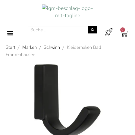
0
Start
/
Marken
/
Schwinn
/
Kleiderhaken Bad
Frankenhausen