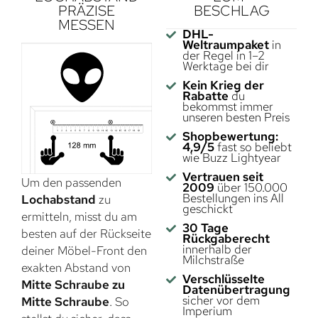
PRÄZISE
BESCHLAG
MESSEN
DHL-
Weltraumpaket
in
der Regel in 1–2
Werktage bei dir
Kein Krieg der
Rabatte
du
bekommst immer
unseren besten Preis
Shopbewertung:
4,9/5
fast so beliebt
wie Buzz Lightyear
Vertrauen seit
Um den passenden
2009
über 150.000
Bestellungen ins All
Lochabstand
zu
geschickt
ermitteln, misst du am
30 Tage
besten auf der Rückseite
Rückgaberecht
innerhalb der
deiner Möbel-Front den
Milchstraße
exakten Abstand von
Verschlüsselte
Mitte Schraube zu
Datenübertragung
sicher vor dem
Mitte Schraube
. So
Imperium