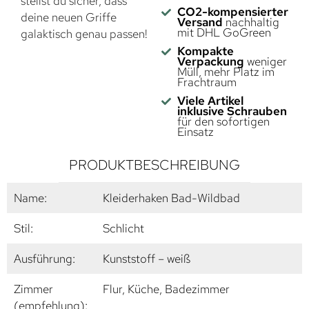
stellst du sicher, dass
CO2-kompensierter
deine neuen Griffe
Versand
nachhaltig
mit DHL GoGreen
galaktisch genau passen!
Kompakte
Verpackung
weniger
Müll, mehr Platz im
Frachtraum
Viele Artikel
inklusive Schrauben
für den sofortigen
Einsatz
PRODUKTBESCHREIBUNG
Name:
Kleiderhaken Bad-Wildbad
Stil:
Schlicht
Ausführung:
Kunststoff – weiß
Zimmer
Flur, Küche, Badezimmer
(empfehlung):