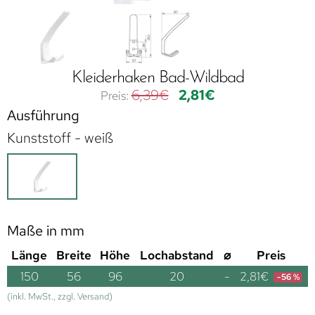
Kleiderhaken Bad-Wildbad
6,39
€
2,81
€
Ausführung
Kunststoff - weiß
Maße in mm
Länge
Breite
Höhe
Lochabstand
⌀
Preis
150
56
96
20
-
2,81
€
-56 %
(inkl. MwSt., zzgl. Versand)