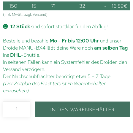
150
15
71
32
-
16,89
€
(inkl. MwSt., zzgl. Versand)
12 Stück
sind sofort startklar für den Abflug!
Bestelle und bezahle
Mo - Fr bis 12:00 Uhr
und unser
Droide MANU-BX4 lädt deine Ware noch
am selben Tag
ins
DHL
-Shuttle.
In seltenen Fällen kann ein Systemfehler des Droiden den
Versand verzögern.
Der Nachschubfrachter benötigt etwa 5 – 7 Tage.
(Der Zeitplan des Frachters ist im Warenbehälter
einzusehen)
IN DEN WARENBEHÄLTER