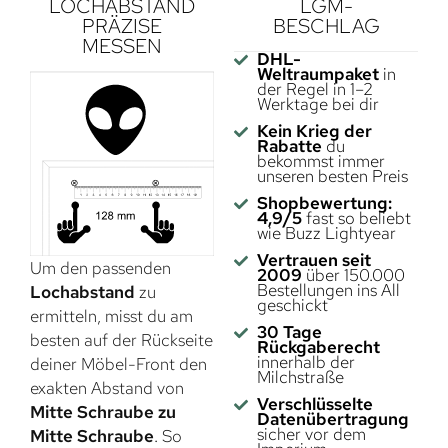
LOCHABSTAND
LGM-
PRÄZISE
BESCHLAG
MESSEN
DHL-
Weltraumpaket
in
der Regel in 1–2
Werktage bei dir
Kein Krieg der
Rabatte
du
bekommst immer
unseren besten Preis
Shopbewertung:
4,9/5
fast so beliebt
wie Buzz Lightyear
Vertrauen seit
Um den passenden
2009
über 150.000
Bestellungen ins All
Lochabstand
zu
geschickt
ermitteln, misst du am
30 Tage
besten auf der Rückseite
Rückgaberecht
innerhalb der
deiner Möbel-Front den
Milchstraße
exakten Abstand von
Verschlüsselte
Mitte Schraube zu
Datenübertragung
sicher vor dem
Mitte Schraube
. So