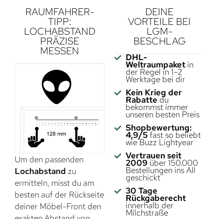
RAUMFAHRER-
DEINE
TIPP:
VORTEILE BEI
LOCHABSTAND
LGM-
PRÄZISE
BESCHLAG
MESSEN
DHL-
Weltraumpaket
in
der Regel in 1–2
Werktage bei dir
Kein Krieg der
Rabatte
du
bekommst immer
unseren besten Preis
Shopbewertung:
4,9/5
fast so beliebt
wie Buzz Lightyear
Vertrauen seit
Um den passenden
2009
über 150.000
Bestellungen ins All
Lochabstand
zu
geschickt
ermitteln, misst du am
30 Tage
besten auf der Rückseite
Rückgaberecht
innerhalb der
deiner Möbel-Front den
Milchstraße
exakten Abstand von