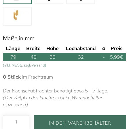
Maße in mm
Länge
Breite
Höhe
Lochabstand
⌀
Preis
79
40
20
32
-
5,99
€
(inkl. MwSt., zzgl. Versand)
0 Stück
im Frachtraum
Der Nachschubfrachter benötigt etwa 5 – 7 Tage.
(Der Zeitplan des Frachters ist im Warenbehälter
einzusehen)
IN DEN WARENBEHÄLTER