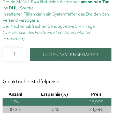
Droide MANU-BX4 lädt deine Ware noch
am selben Tag
ins
DHL
-Shuttle.
In seltenen Fällen kann ein Systemfehler des Droiden den
Versand verzögern.
Der Nachschubfrachter benötigt etwa 5 – 7 Tage.
(Der Zeitplan des Frachters ist im Warenbehälter
einzusehen)
IN DEN WARENBEHÄLTER
Galaktische Staffelpreise
Anzahl
Ersparnis (%)
Preis
1
Stk
—
25,99
€
10 Stk
10 %
23,39
€