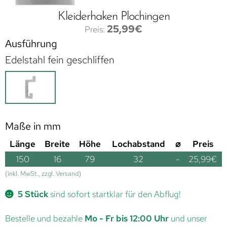
Kleiderhaken Plochingen
25,99
€
Ausführung
Edelstahl fein geschliffen
Maße in mm
Länge
Breite
Höhe
Lochabstand
⌀
Preis
150
16
79
32
-
25,99
€
(inkl. MwSt., zzgl. Versand)
5 Stück
sind sofort startklar für den Abflug!
Bestelle und bezahle
Mo - Fr bis 12:00 Uhr
und unser