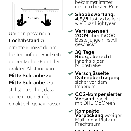
bekommst immer
unseren besten Preis
Shopbewertung:
4,9/5
fast so beliebt
wie Buzz Lightyear
Vertrauen seit
Um den passenden
2009
über 150.000
Bestellungen ins All
Lochabstand
zu
geschickt
ermitteln, misst du am
30 Tage
besten auf der Rückseite
Rückgaberecht
innerhalb der
deiner Möbel-Front den
Milchstraße
exakten Abstand von
Verschlüsselte
Mitte Schraube zu
Datenübertragung
sicher vor dem
Mitte Schraube
. So
Imperium
stellst du sicher, dass
CO2-kompensierter
deine neuen Griffe
Versand
nachhaltig
mit DHL GoGreen
galaktisch genau passen!
Kompakte
Verpackung
weniger
Müll, mehr Platz im
Frachtraum